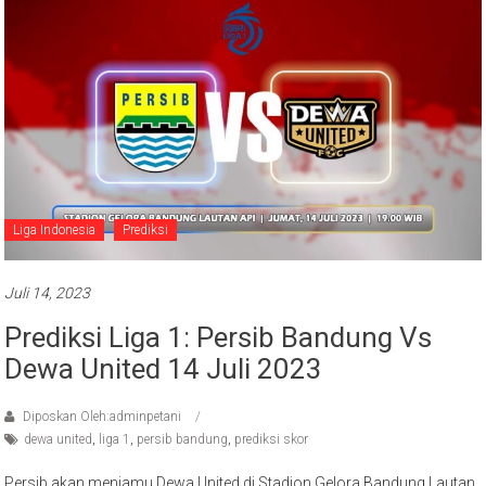
Liga Indonesia
Prediksi
Juli 14, 2023
Prediksi Liga 1: Persib Bandung Vs
Dewa United 14 Juli 2023
Diposkan Oleh:adminpetani
dewa united
,
liga 1
,
persib bandung
,
prediksi skor
Persib akan menjamu Dewa United di Stadion Gelora Bandung Lautan