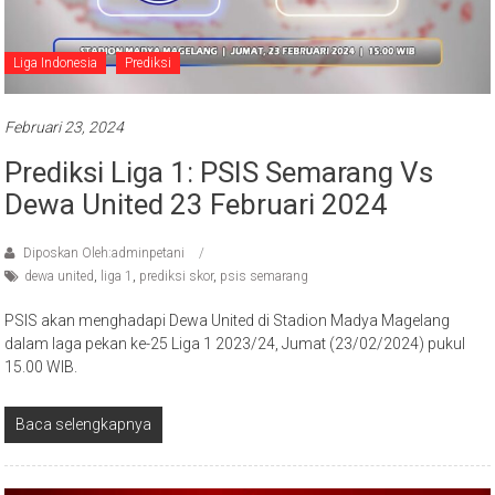
Liga Indonesia
Prediksi
Februari 23, 2024
Prediksi Liga 1: PSIS Semarang Vs
Dewa United 23 Februari 2024
Diposkan Oleh:adminpetani
dewa united
,
liga 1
,
prediksi skor
,
psis semarang
PSIS akan menghadapi Dewa United di Stadion Madya Magelang
dalam laga pekan ke-25 Liga 1 2023/24, Jumat (23/02/2024) pukul
15.00 WIB.
Baca selengkapnya