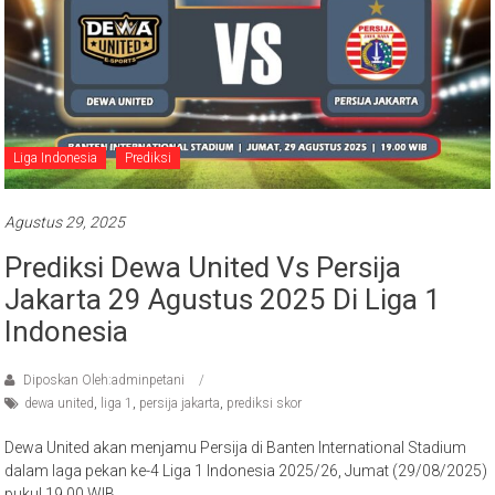
Liga Indonesia
Prediksi
Agustus 29, 2025
Prediksi Dewa United Vs Persija
Jakarta 29 Agustus 2025 Di Liga 1
Indonesia
Diposkan Oleh:adminpetani
dewa united
,
liga 1
,
persija jakarta
,
prediksi skor
Dewa United akan menjamu Persija di Banten International Stadium
dalam laga pekan ke-4 Liga 1 Indonesia 2025/26, Jumat (29/08/2025)
pukul 19.00 WIB.