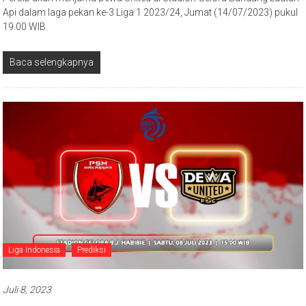
Api dalam laga pekan ke-3 Liga 1 2023/24, Jumat (14/07/2023) pukul
19.00 WIB.
Baca selengkapnya
Liga Indonesia
Prediksi
Juli 8, 2023