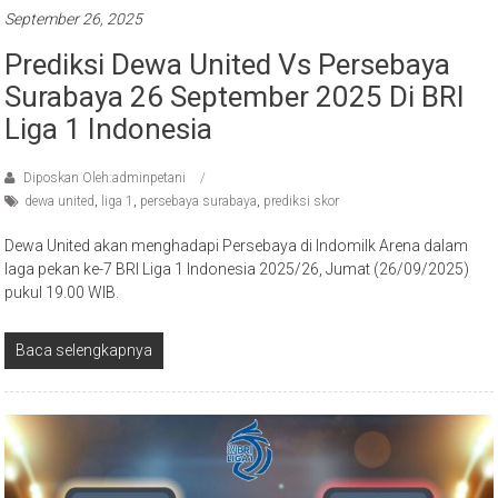
September 26, 2025
Prediksi Dewa United Vs Persebaya
Surabaya 26 September 2025 Di BRI
Liga 1 Indonesia
Diposkan Oleh:adminpetani
dewa united
,
liga 1
,
persebaya surabaya
,
prediksi skor
Dewa United akan menghadapi Persebaya di Indomilk Arena dalam
laga pekan ke-7 BRI Liga 1 Indonesia 2025/26, Jumat (26/09/2025)
pukul 19.00 WIB.
Baca selengkapnya