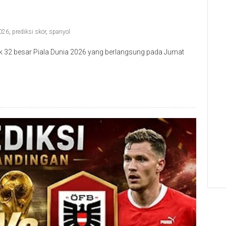
2026
,
prediksi skor
,
spanyol
 32 besar Piala Dunia 2026 yang berlangsung pada Jumat