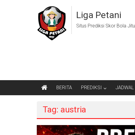
Lompat
ke
Liga Petani
konten
Situs Prediksi Skor Bola Jitu
BERITA
PREDIKSI
JADWAL
Tag: austria