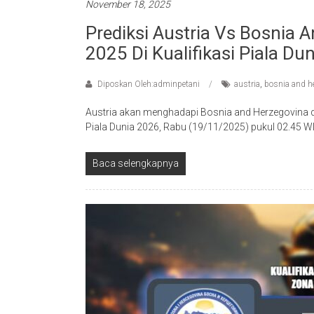
November 18, 2025
Prediksi Austria Vs Bosnia
2025 Di Kualifikasi Piala Du
Diposkan Oleh:adminpetani
austria
,
bosnia and h
Austria akan menghadapi Bosnia and Herzegovina di 
Piala Dunia 2026, Rabu (19/11/2025) pukul 02.45 WI
Baca selengkapnya