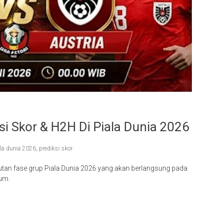
ksi Skor & H2H Di Piala Dunia 2026
ala dunia 2026
,
prediksi skor
utan fase grup Piala Dunia 2026 yang akan berlangsung pada
ium.