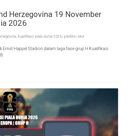
 And Herzegovina 19 November
nia 2026
erzegovina
,
kualifikasi piala dunia 2026
,
prediksi skor
Ernst Happel Stadion dalam laga fase grup H Kualifikasi
B.