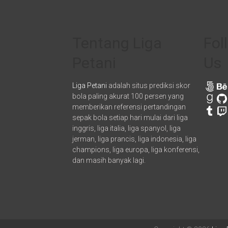
Tentang Liga
Fol
Petani
Us
500
B
Liga Petani
adalah situs prediksi skor
Goo
Gi
bola paling akurat 100 persen yang
memberikan referensi pertandingan
Tum
Tw
sepak bola setiap hari mulai dari liga
inggris, liga italia, liga spanyol, liga
jerman, liga prancis, liga indonesia, liga
champions, liga europa, liga konferensi,
dan masih banyak lagi.