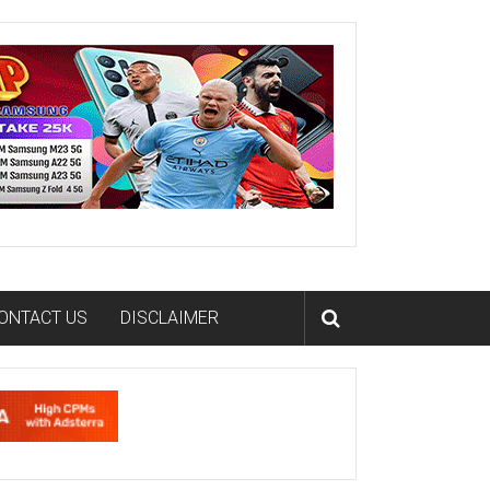
ONTACT US
DISCLAIMER