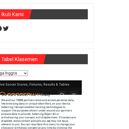
Ikuti Kami
acebook
Twitter
Tabel Klasemen