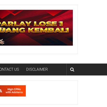
ONTACT US
DISCLAIMER