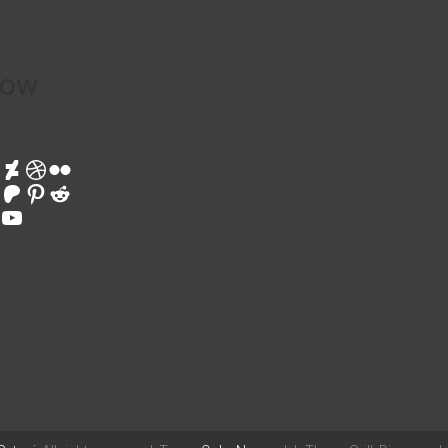
low
px
ehance
DeviantArt
Dribbble
Flickr
dreads
thub
Patreon
Pinterest
Reddit
blr
itch
YouTube