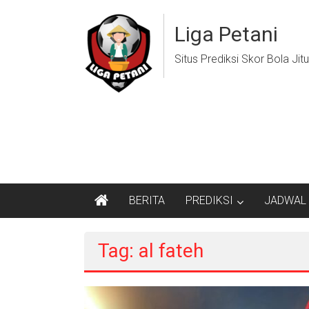
Lompat
ke
Liga Petani
konten
Situs Prediksi Skor Bola Jitu
BERITA
PREDIKSI
JADWAL
Tag: al fateh