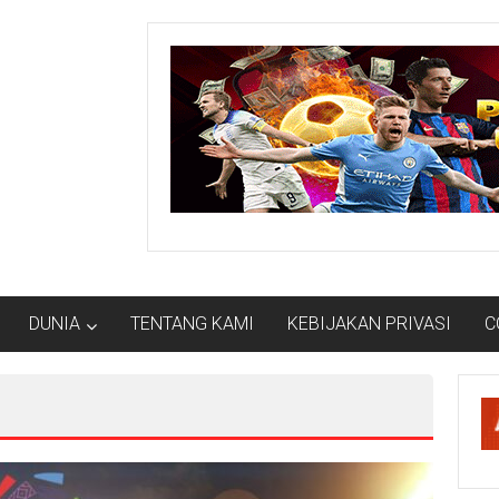
DUNIA
TENTANG KAMI
KEBIJAKAN PRIVASI
C