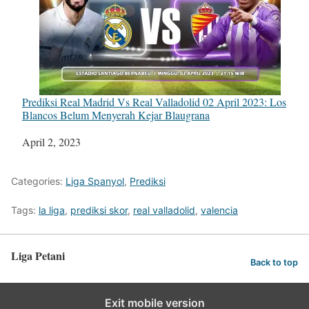
Prediksi Real Madrid Vs Real Valladolid 02 April 2023: Los
Blancos Belum Menyerah Kejar Blaugrana
Tanggal
April 2, 2023
Categories:
Liga Spanyol
,
Prediksi
Tags:
la liga
,
prediksi skor
,
real valladolid
,
valencia
Liga Petani
Back to top
Exit mobile version