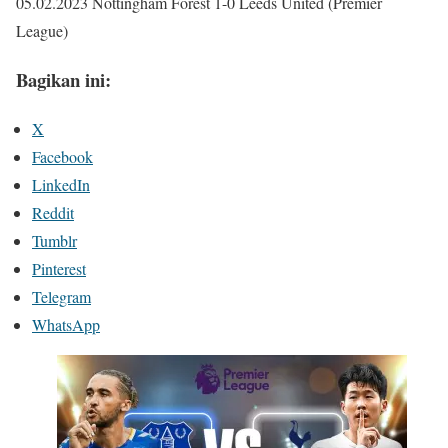
05.02.2023 Nottingham Forest 1-0 Leeds United (Premier
League)
Bagikan ini:
X
Facebook
LinkedIn
Reddit
Tumblr
Pinterest
Telegram
WhatsApp