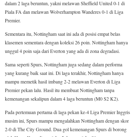
dalam 2 laga beruntun, yakni melawan Sheffield United 0-1 di
Piala FA dan melawan Wolverhampton Wanderes 0-1 di Liga
Premier.
Sementara itu, Nottingham saat ini ada di posisi empat belas
klasemen sementara dengan koleksi 26 poin. Nottingham hanya
unggul 4 poin saja dari Everton yang ada di zona degradasi.
Sama seperti Spurs, Nottingham juga sedang dalam performa
yang kurang baik saat ini. Di laga terakhir, Nottingham hanya
mampu memetik hasil imbang 2-2 melawan Everton di Liga
Premier pekan lalu. Hasil itu membuat Nottingham tanpa
kemenangan sekalipun dalam 4 laga beruntun (M0 S2 K2).
Pada pertemuan pertama di laga pekan ke-4 Liga Premier Inggris
musim ini, Spurs mampu mengalahkan Nottingham dengan skor
2-0 di The City Ground. Dua gol kemenangan Spurs di borong