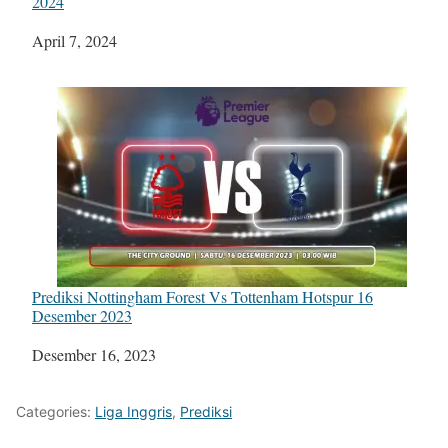
2024
Tanggal
April 7, 2024
Prediksi Nottingham Forest Vs Tottenham Hotspur 16
Desember 2023
Tanggal
Desember 16, 2023
Categories:
Liga Inggris
,
Prediksi