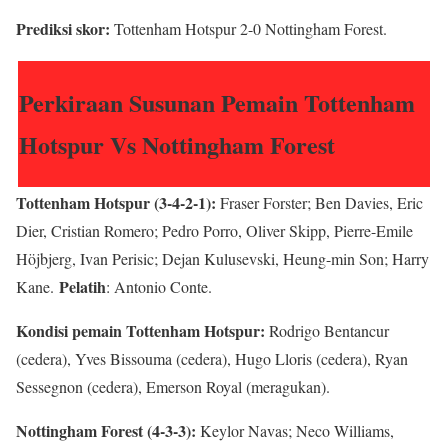
Prediksi skor:
Tottenham Hotspur 2-0 Nottingham Forest.
Perkiraan Susunan Pemain Tottenham
Hotspur Vs Nottingham Forest
Tottenham Hotspur (3-4-2-1):
Fraser Forster; Ben Davies, Eric
Dier, Cristian Romero; Pedro Porro, Oliver Skipp, Pierre-Emile
Höjbjerg, Ivan Perisic; Dejan Kulusevski, Heung-min Son; Harry
Pelatih
Kane.
: Antonio Conte.
Kondisi pemain Tottenham Hotspur:
Rodrigo Bentancur
(cedera), Yves Bissouma (cedera), Hugo Lloris (cedera), Ryan
Sessegnon (cedera), Emerson Royal (meragukan).
Nottingham Forest (4-3-3):
Keylor Navas; Neco Williams,