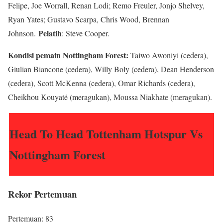
Felipe, Joe Worrall, Renan Lodi; Remo Freuler, Jonjo Shelvey,
Ryan Yates; Gustavo Scarpa, Chris Wood, Brennan
Pelatih
Johnson.
: Steve Cooper.
Kondisi pemain Nottingham Forest:
Taiwo Awoniyi (cedera),
Giulian Biancone (cedera), Willy Boly (cedera), Dean Henderson
(cedera), Scott McKenna (cedera), Omar Richards (cedera),
Cheikhou Kouyaté (meragukan), Moussa Niakhate (meragukan).
Head To Head Tottenham Hotspur Vs
Nottingham Forest
Rekor Pertemuan
Pertemuan: 83