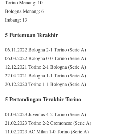
Torino Menang: 10
Bologna Menang: 6
Imbang: 13
5 Pertemuan Terakhir
06.11.2022 Bologna 2-1 Torino (Serie A)
06.03.2022 Bologna 0-0 Torino (Serie A)
12.12.2021 Torino 2-1 Bologna (Serie A)
22.04.2021 Bologna 1-1 Torino (Serie A)
20.12.2020 Torino 1-1 Bologna (Serie A)
5 Pertandingan Terakhir Torino
01.03.2023 Juventus 4-2 Torino (Serie A)
21.02.2023 Torino 2-2 Cremonese (Serie A)
11.02.2023 AC Milan 1-0 Torino (Serie A)