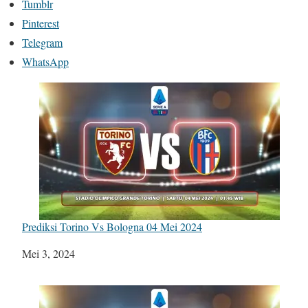
Tumblr
Pinterest
Telegram
WhatsApp
Prediksi Torino Vs Bologna 04 Mei 2024
Tanggal
Mei 3, 2024