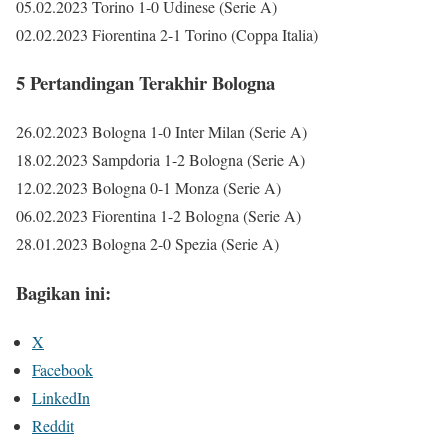
05.02.2023 Torino 1-0 Udinese (Serie A)
02.02.2023 Fiorentina 2-1 Torino (Coppa Italia)
5 Pertandingan Terakhir Bologna
26.02.2023 Bologna 1-0 Inter Milan (Serie A)
18.02.2023 Sampdoria 1-2 Bologna (Serie A)
12.02.2023 Bologna 0-1 Monza (Serie A)
06.02.2023 Fiorentina 1-2 Bologna (Serie A)
28.01.2023 Bologna 2-0 Spezia (Serie A)
Bagikan ini:
X
Facebook
LinkedIn
Reddit