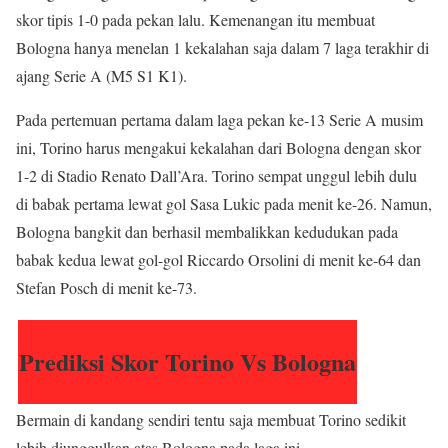
skor tipis 1-0 pada pekan lalu. Kemenangan itu membuat
Bologna hanya menelan 1 kekalahan saja dalam 7 laga terakhir di
ajang Serie A (M5 S1 K1).
Pada pertemuan pertama dalam laga pekan ke-13 Serie A musim
ini, Torino harus mengakui kekalahan dari Bologna dengan skor
1-2 di Stadio Renato Dall’Ara. Torino sempat unggul lebih dulu
di babak pertama lewat gol Sasa Lukic pada menit ke-26. Namun,
Bologna bangkit dan berhasil membalikkan kedudukan pada
babak kedua lewat gol-gol Riccardo Orsolini di menit ke-64 dan
Stefan Posch di menit ke-73.
Prediksi Skor Torino Vs Bologna
Bermain di kandang sendiri tentu saja membuat Torino sedikit
lebih diunggulkan atas Bologna pada laga ini.