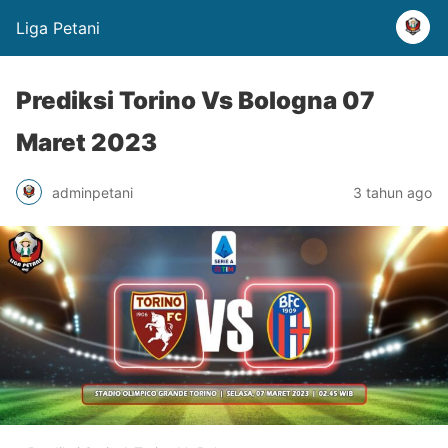
Liga Petani
Prediksi Torino Vs Bologna 07
Maret 2023
adminpetani
3 tahun ago