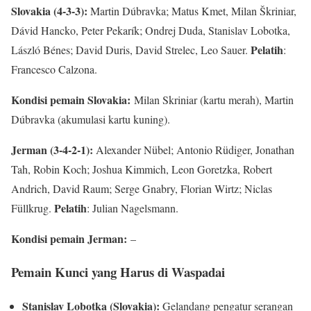
Slovakia (4-3-3):
Martin Dúbravka; Matus Kmet, Milan Škriniar,
Dávid Hancko, Peter Pekarík; Ondrej Duda, Stanislav Lobotka,
Pelatih
László Bénes; David Duris, David Strelec, Leo Sauer.
:
Francesco Calzona.
Kondisi pemain Slovakia:
Milan Skriniar (kartu merah), Martin
Dúbravka (akumulasi kartu kuning).
Jerman (3-4-2-1):
Alexander Nübel; Antonio Rüdiger, Jonathan
Tah, Robin Koch; Joshua Kimmich, Leon Goretzka, Robert
Andrich, David Raum; Serge Gnabry, Florian Wirtz; Niclas
Pelatih
Füllkrug.
: Julian Nagelsmann.
Kondisi pemain Jerman:
–
Pemain Kunci yang Harus di Waspadai
Stanislav Lobotka (Slovakia):
Gelandang pengatur serangan