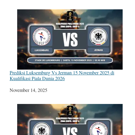
Prediksi Luksemburg Vs Jerman 15 November 2025 di
Kualifikasi Piala Dunia 2026
Tanggal
November 14, 2025