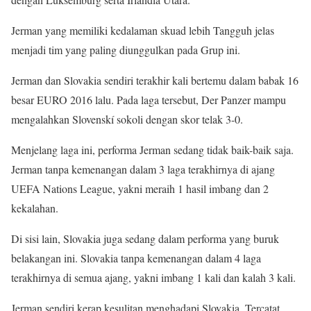
Jerman yang memiliki kedalaman skuad lebih Tangguh jelas
menjadi tim yang paling diunggulkan pada Grup ini.
Jerman dan Slovakia sendiri terakhir kali bertemu dalam babak 16
besar EURO 2016 lalu. Pada laga tersebut, Der Panzer mampu
mengalahkan Slovenskí sokoli dengan skor telak 3-0.
Menjelang laga ini, performa Jerman sedang tidak baik-baik saja.
Jerman tanpa kemenangan dalam 3 laga terakhirnya di ajang
UEFA Nations League, yakni meraih 1 hasil imbang dan 2
kekalahan.
Di sisi lain, Slovakia juga sedang dalam performa yang buruk
belakangan ini. Slovakia tanpa kemenangan dalam 4 laga
terakhirnya di semua ajang, yakni imbang 1 kali dan kalah 3 kali.
Jerman sendiri kerap kesulitan menghadapi Slovakia. Tercatat,