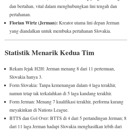
dan bertahan, vital dalam menghubungkan lini tengah dan
pertahanan.
Florian Wirtz (Jerman):
Kreator utama lini depan Jerman
yang diandalkan untuk membuka pertahanan Slovakia.
Statistik Menarik Kedua Tim
Rekam Jejak H2H: Jerman menang 8 dari 11 pertemuan,
Slovakia hanya 3.
Form Slovakia: Tanpa kemenangan dalam 4 laga terakhir,
namun tetap tak terkalahkan di 5 laga kandang terakhir.
Form Jerman: Menang 7 kualifikasi terakhir, performa kurang
meyakinkan di Nations League.
BTTS dan Gol Over: BTTS di 4 dari 5 pertandingan Jerman; 8
dari 11 laga Jerman hadapi Slovakia menghasilkan lebih dari