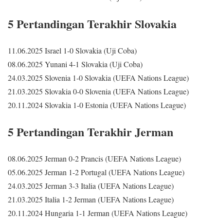
5 Pertandingan Terakhir Slovakia
11.06.2025 Israel 1-0 Slovakia (Uji Coba)
08.06.2025 Yunani 4-1 Slovakia (Uji Coba)
24.03.2025 Slovenia 1-0 Slovakia (UEFA Nations League)
21.03.2025 Slovakia 0-0 Slovenia (UEFA Nations League)
20.11.2024 Slovakia 1-0 Estonia (UEFA Nations League)
5 Pertandingan Terakhir Jerman
08.06.2025 Jerman 0-2 Prancis (UEFA Nations League)
05.06.2025 Jerman 1-2 Portugal (UEFA Nations League)
24.03.2025 Jerman 3-3 Italia (UEFA Nations League)
21.03.2025 Italia 1-2 Jerman (UEFA Nations League)
20.11.2024 Hungaria 1-1 Jerman (UEFA Nations League)