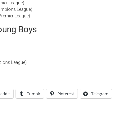
mier League)
hampions League)
Premier League)
Young Boys
pions League)
eddit
Tumblr
Pinterest
Telegram