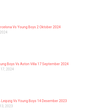
arcelona Vs Young Boys 2 Oktober 2024
 2024
oung Boys Vs Aston Villa 17 September 2024
 17, 2024
B Leipzig Vs Young Boys 14 Desember 2023
13, 2023