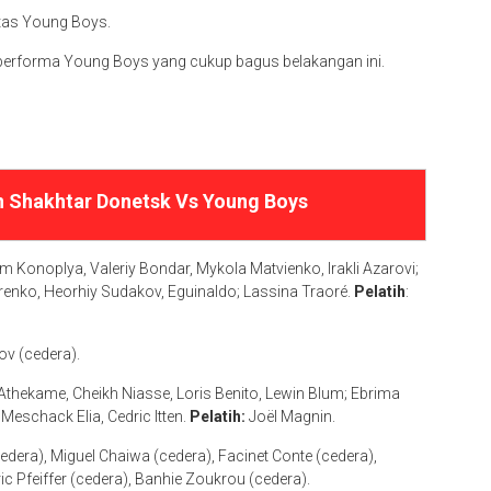
atas Young Boys.
 performa Young Boys yang cukup bagus belakangan ini.
 Shakhtar Donetsk Vs Young Boys
 Konoplya, Valeriy Bondar, Mykola Matvienko, Irakli Azarovi;
enko, Heorhiy Sudakov, Eguinaldo; Lassina Traoré.
Pelatih
:
v (cedera).
thekame, Cheikh Niasse, Loris Benito, Lewin Blum; Ebrima
 Meschack Elia, Cedric Itten.
Pelatih:
Joël Magnin.
ra), Miguel Chaiwa (cedera), Facinet Conte (cedera),
c Pfeiffer (cedera), Banhie Zoukrou (cedera).