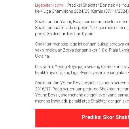
Ligapetani.com
– Prediksi Shakhtar Donetsk Vs Yo
ke-4 Liga Champions 2024/25, Kamis (07/11/2024) 
Shakhtar dan Young Boys sama-sama belum memeti
Shakhtar saat ini ada di posisi 29 klasemen semen
posisi 35 dengan torehan 0 poin.
Shakhtar menatap laga ini dengan cukup percaya dir
yakni melawan Zorya dengan skor 1-0 di Piala Ukr
Ukraina.
Di sisi lain, Young Boys juga sedang dalam kondisi
terakhirnya di ajang Liga Swiss, yakni menang atas
Shakhtar dan Young Boys sejauh ini sudah bertemu 
2016/17. Pada pertemuan pertama Shakhtar menang
Young Boys yang menang dengan skor yang sama. Y
menang lewat adu penalti atas Shakhtar dengan skor
Prediksi Skor Shak