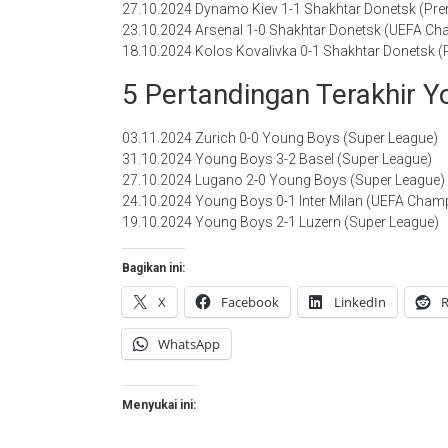
27.10.2024 Dynamo Kiev 1-1 Shakhtar Donetsk (Pre
23.10.2024 Arsenal 1-0 Shakhtar Donetsk (UEFA C
18.10.2024 Kolos Kovalivka 0-1 Shakhtar Donetsk (
5 Pertandingan Terakhir 
03.11.2024 Zurich 0-0 Young Boys (Super League)
31.10.2024 Young Boys 3-2 Basel (Super League)
27.10.2024 Lugano 2-0 Young Boys (Super League)
24.10.2024 Young Boys 0-1 Inter Milan (UEFA Cham
19.10.2024 Young Boys 2-1 Luzern (Super League)
Bagikan ini:
X
Facebook
LinkedIn
R
WhatsApp
Menyukai ini: