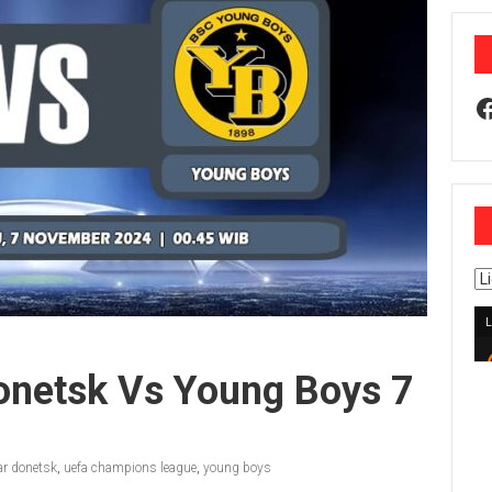
F
onetsk Vs Young Boys 7
ar donetsk
,
uefa champions league
,
young boys