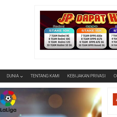
DUNIA
TENTANG KAMI
KEBIJAKAN PRIVASI
C