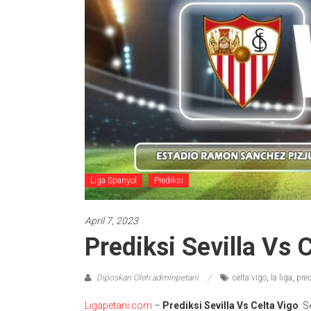
Liga Spanyol
Prediksi
April 7, 2023
Prediksi Sevilla Vs 
Diposkan Oleh:adminpetani
celta vigo
,
la liga
,
pred
Ligapetani.com
–
Prediksi Sevilla Vs Celta Vigo
. 