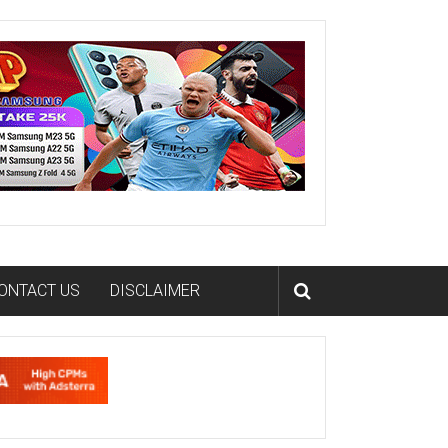
ONTACT US
DISCLAIMER