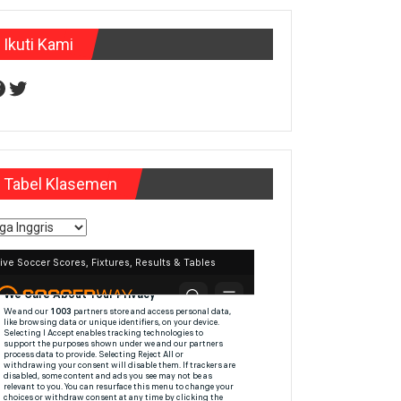
Ikuti Kami
acebook
Twitter
Tabel Klasemen