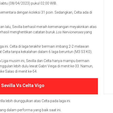
 Sabtu (08/04/2023) pukul 02.00 WIB.
n sementara dengan koleksi 31 poin. Sedangkan, Celta ada di
pekan lalu, Sevilla berhasil meraih kemenangan meyakinkan atas
erhasil menghentikan catatan buruk
Los Nervionenses
yang
laga ini. Celta di laga terakhir bermain imbang 2-2 melawan
uat Celta tanpa kekalahan dalam 6 laga beruntun (M3 S3 K0).
 Liga musim ini, Sevilla dan Celta hanya mampu bermain
gulan lebih dulu lewat Gabri Veiga di menit ke-33. Namun,
e Salas di menit ke-54.
 Sevilla Vs Celta Vigo
a lebih diunggulkan atas Celta pada laga ini.
ng dalam performa yang baik saat ini.