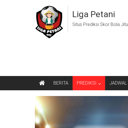
Lompat
ke
Liga Petani
konten
Situs Prediksi Skor Bola Jitu
BERITA
PREDIKSI
JADWAL