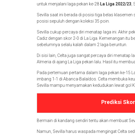
untuk menjalani laga pekan ke-28
La Liga 2022/23
,
Sevilla saat ini berada di posisi tiga belas klaseme
posisi sepuluh dengan koleksi 35 poin.
Sevilla cukup percaya diri menatap laga ini. Akhir 
Cadiz dengan skor 2-0 di La Liga. Kemenangan itu b
sebelumnya selalu kalah dalam 2 laga beruntun.
Di sisi lain, Celta juga sangat percaya diri menatap 
Almeria di ajang La Liga pekan lalu. Hasil itu memb
Pada pertemuan pertama dalam laga pekan ke-15 La
imbang 1-1 di Abanca-Balaídos. Celta membuka keung
Sevilla mampu menyamakan kedudukan lewat gol Kik
Prediksi Skor
Bermain di kandang sendiri tentu akan membuat Sevill
Namun, Sevilla harus waspada mengingat Celta seda