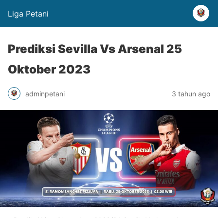
Liga Petani
Prediksi Sevilla Vs Arsenal 25
Oktober 2023
adminpetani
3 tahun ago