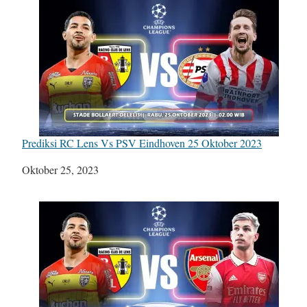
Prediksi RC Lens Vs PSV Eindhoven 25 Oktober 2023
Tanggal
Oktober 25, 2023