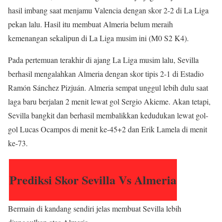
hasil imbang saat menjamu Valencia dengan skor 2-2 di La Liga
pekan lalu. Hasil itu membuat Almeria belum meraih
kemenangan sekalipun di La Liga musim ini (M0 S2 K4).
Pada pertemuan terakhir di ajang La Liga musim lalu, Sevilla
berhasil mengalahkan Almeria dengan skor tipis 2-1 di Estadio
Ramón Sánchez Pizjuán. Almeria sempat unggul lebih dulu saat
laga baru berjalan 2 menit lewat gol Sergio Akieme. Akan tetapi,
Sevilla bangkit dan berhasil membalikkan kedudukan lewat gol-
gol Lucas Ocampos di menit ke-45+2 dan Erik Lamela di menit
ke-73.
Prediksi Skor Sevilla Vs Almeria
Bermain di kandang sendiri jelas membuat Sevilla lebih