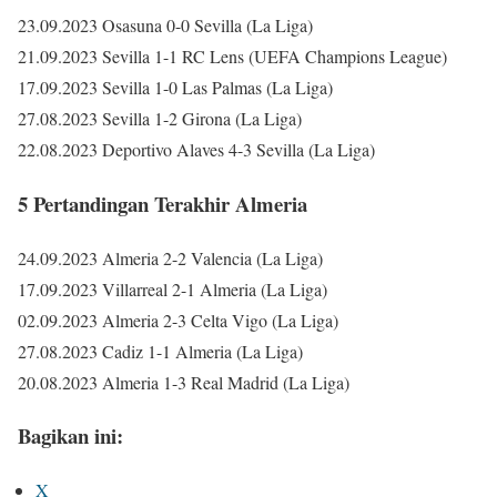
23.09.2023 Osasuna 0-0 Sevilla (La Liga)
21.09.2023 Sevilla 1-1 RC Lens (UEFA Champions League)
17.09.2023 Sevilla 1-0 Las Palmas (La Liga)
27.08.2023 Sevilla 1-2 Girona (La Liga)
22.08.2023 Deportivo Alaves 4-3 Sevilla (La Liga)
5 Pertandingan Terakhir Almeria
24.09.2023 Almeria 2-2 Valencia (La Liga)
17.09.2023 Villarreal 2-1 Almeria (La Liga)
02.09.2023 Almeria 2-3 Celta Vigo (La Liga)
27.08.2023 Cadiz 1-1 Almeria (La Liga)
20.08.2023 Almeria 1-3 Real Madrid (La Liga)
Bagikan ini:
X