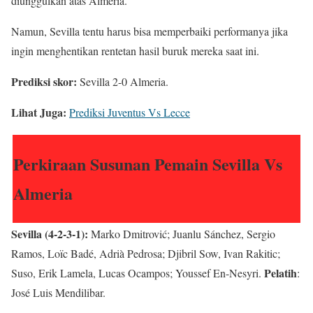
diunggulkan atas Almeria.
Namun, Sevilla tentu harus bisa memperbaiki performanya jika
ingin menghentikan rentetan hasil buruk mereka saat ini.
Prediksi skor:
Sevilla 2-0 Almeria.
Lihat Juga:
Prediksi Juventus Vs Lecce
Perkiraan Susunan Pemain Sevilla Vs
Almeria
Sevilla (4-2-3-1):
Marko Dmitrović; Juanlu Sánchez, Sergio
Ramos, Loïc Badé, Adrià Pedrosa; Djibril Sow, Ivan Rakitic;
Pelatih
Suso, Erik Lamela, Lucas Ocampos; Youssef En-Nesyri.
:
José Luis Mendilibar.