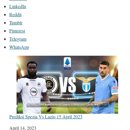
LinkedIn
Reddit
Tumblr
Pinterest
Telegram
WhatsApp
Prediksi Spezia Vs Lazio 15 April 2023
Tanggal
April 14, 2023