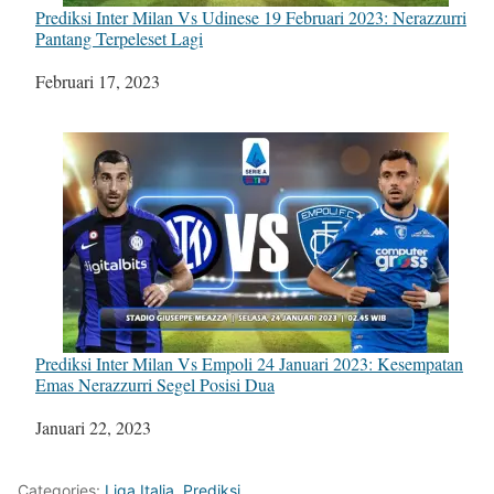
Prediksi Inter Milan Vs Udinese 19 Februari 2023: Nerazzurri
Pantang Terpeleset Lagi
Tanggal
Februari 17, 2023
Prediksi Inter Milan Vs Empoli 24 Januari 2023: Kesempatan
Emas Nerazzurri Segel Posisi Dua
Tanggal
Januari 22, 2023
Categories:
Liga Italia
,
Prediksi