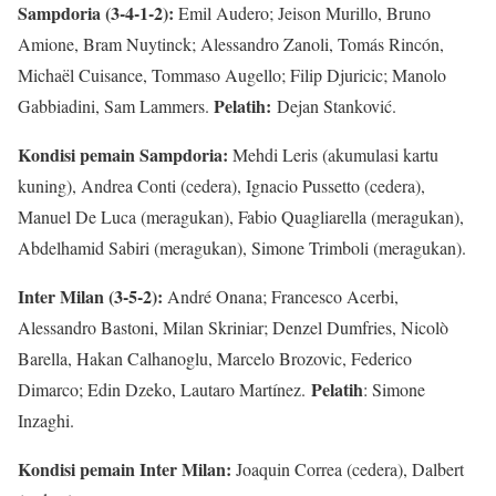
Sampdoria (3-4-1-2):
Emil Audero; Jeison Murillo, Bruno
Amione, Bram Nuytinck; Alessandro Zanoli, Tomás Rincón,
Michaël Cuisance, Tommaso Augello; Filip Djuricic; Manolo
Pelatih:
Gabbiadini, Sam Lammers.
Dejan Stanković.
Kondisi pemain Sampdoria:
Mehdi Leris (akumulasi kartu
kuning), Andrea Conti (cedera), Ignacio Pussetto (cedera),
Manuel De Luca (meragukan), Fabio Quagliarella (meragukan),
Abdelhamid Sabiri (meragukan), Simone Trimboli (meragukan).
Inter Milan (3-5-2):
André Onana; Francesco Acerbi,
Alessandro Bastoni, Milan Skriniar; Denzel Dumfries, Nicolò
Barella, Hakan Calhanoglu, Marcelo Brozovic, Federico
Pelatih
Dimarco; Edin Dzeko, Lautaro Martínez.
: Simone
Inzaghi.
Kondisi pemain Inter Milan:
Joaquin Correa (cedera), Dalbert