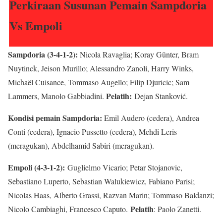
Perkiraan Susunan Pemain Sampdoria
Vs Empoli
Sampdoria (3-4-1-2):
Nicola Ravaglia; Koray Günter, Bram
Nuytinck, Jeison Murillo; Alessandro Zanoli, Harry Winks,
Michaël Cuisance, Tommaso Augello; Filip Djuricic; Sam
Pelatih:
Lammers, Manolo Gabbiadini.
Dejan Stanković.
Kondisi pemain Sampdoria:
Emil Audero (cedera), Andrea
Conti (cedera), Ignacio Pussetto (cedera), Mehdi Leris
(meragukan), Abdelhamid Sabiri (meragukan).
Empoli (4-3-1-2):
Guglielmo Vicario; Petar Stojanovic,
Sebastiano Luperto, Sebastian Walukiewicz, Fabiano Parisi;
Nicolas Haas, Alberto Grassi, Razvan Marin; Tommaso Baldanzi;
Pelatih
Nicolo Cambiaghi, Francesco Caputo.
: Paolo Zanetti.