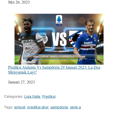
Tanggal
Mei 26, 2023
Prediksi Atalanta Vs Sampdoria 29 Januari 2023: La Dea
Mengamuk Lagi?
Tanggal
Januari 27, 2023
Categories:
Liga Italia
,
Prediksi
Tags:
empoli
,
prediksi skor
,
sampdoria
,
serie a