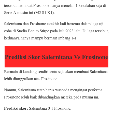
tersebut membuat Frosinone hanya menelan 1 kekalahan saja di
Serie A musim ini (M2 S1 K1).
Salernitana dan Frosinone terakhir kali bertemu dalam laga uji
coba di Stadio Benito Stirpe pada Juli 2023 lalu. Di laga tersebut,
keduanya hanya mampu bermain imbang 1-1.
Prediksi Skor Salernitana Vs Frosinone
Bermain di kandang sendiri tentu saja akan membuat Salernitana
lebih diunggulkan atas Frosinone.
Namun, Salernitana tetap harus waspada mengingat performa
Frosinone lebih baik dibandingkan mereka pada musim ini.
Prediksi skor:
Salernitana 0-1 Frosinone.