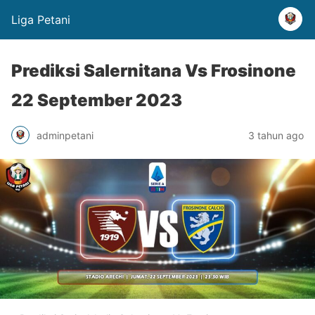
Liga Petani
Prediksi Salernitana Vs Frosinone
22 September 2023
adminpetani
3 tahun ago