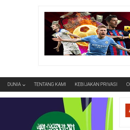
DUNIA
TENTANG KAMI
KEBIJAKAN PRIVASI
C