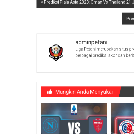
Navigasi
Prediksi Piala Asia 2023: Oman Vs Thailand 21 
pos
Pre
adminpetani
Liga Petani merupakan situs pr
berbagai prediksi skor dan berit
Mungkin Anda Menyukai