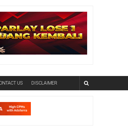
ONTACT US
DISCLAIMER