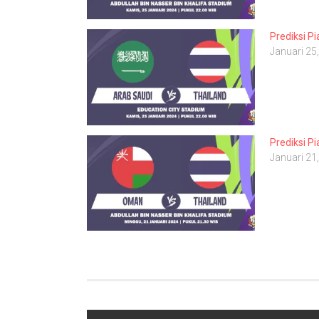
Prediksi P
Januari 25
Prediksi P
Januari 21