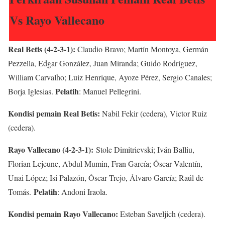
Vs Rayo Vallecano
Real Betis (4-2-3-1):
Claudio Bravo; Martín Montoya, Germán
Pezzella, Edgar González, Juan Miranda; Guido Rodríguez,
William Carvalho; Luiz Henrique, Ayoze Pérez, Sergio Canales;
Pelatih
Borja Iglesias.
: Manuel Pellegrini.
Kondisi pemain Real Betis:
Nabil Fekir (cedera), Victor Ruiz
(cedera).
Rayo Vallecano (4-2-3-1):
Stole Dimitrievski; Iván Balliu,
Florian Lejeune, Abdul Mumin, Fran García; Óscar Valentín,
Unai López; Isi Palazón, Óscar Trejo, Álvaro García; Raúl de
Pelatih
Tomás.
: Andoni Iraola.
Kondisi pemain Rayo Vallecano:
Esteban Saveljich (cedera).