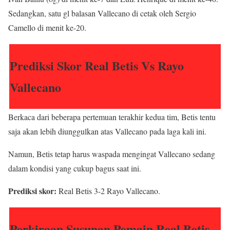
Sedangkan, satu gl balasan Vallecano di cetak oleh Sergio
Camello di menit ke-20.
Prediksi Skor Real Betis Vs Rayo
Vallecano
Berkaca dari beberapa pertemuan terakhir kedua tim, Betis tentu
saja akan lebih diunggulkan atas Vallecano pada laga kali ini.
Namun, Betis tetap harus waspada mengingat Vallecano sedang
dalam kondisi yang cukup bagus saat ini.
Prediksi skor:
Real Betis 3-2 Rayo Vallecano.
Perkiraan Susunan Pemain Real Betis