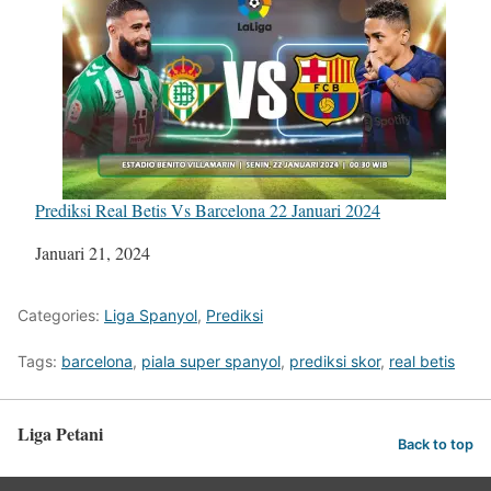
Prediksi Real Betis Vs Barcelona 22 Januari 2024
Tanggal
Januari 21, 2024
Categories:
Liga Spanyol
,
Prediksi
Tags:
barcelona
,
piala super spanyol
,
prediksi skor
,
real betis
Liga Petani
Back to top