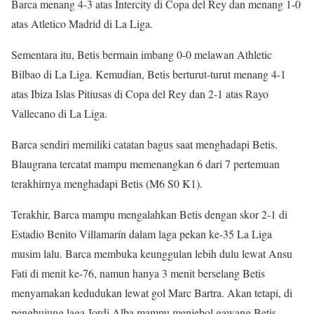
Barca menang 4-3 atas Intercity di Copa del Rey dan menang 1-0
atas Atletico Madrid di La Liga.
Sementara itu, Betis bermain imbang 0-0 melawan Athletic
Bilbao di La Liga. Kemudian, Betis berturut-turut menang 4-1
atas Ibiza Islas Pitiusas di Copa del Rey dan 2-1 atas Rayo
Vallecano di La Liga.
Barca sendiri memiliki catatan bagus saat menghadapi Betis.
Blaugrana tercatat mampu memenangkan 6 dari 7 pertemuan
terakhirnya menghadapi Betis (M6 S0 K1).
Terakhir, Barca mampu mengalahkan Betis dengan skor 2-1 di
Estadio Benito Villamarín dalam laga pekan ke-35 La Liga
musim lalu. Barca membuka keunggulan lebih dulu lewat Ansu
Fati di menit ke-76, namun hanya 3 menit berselang Betis
menyamakan kedudukan lewat gol Marc Bartra. Akan tetapi, di
penghujung laga Jordi Alba mampu menjebol gawang Betis