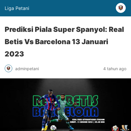
Liga Petani
Prediksi Piala Super Spanyol: Real
Betis Vs Barcelona 13 Januari
2023
adminpetani
4 tahun ago