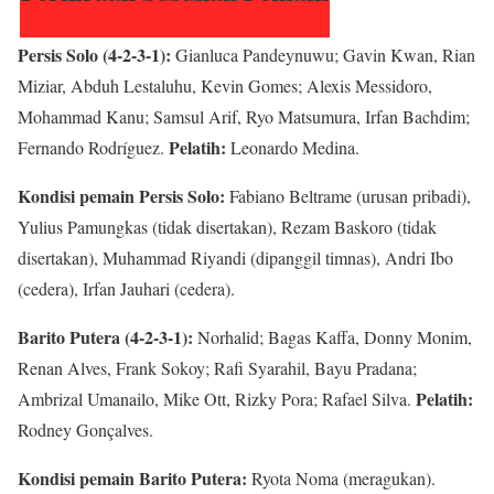
Persis Solo (4-2-3-1):
Gianluca Pandeynuwu; Gavin Kwan, Rian
Miziar, Abduh Lestaluhu, Kevin Gomes; Alexis Messidoro,
Mohammad Kanu; Samsul Arif, Ryo Matsumura, Irfan Bachdim;
Pelatih:
Fernando Rodríguez.
Leonardo Medina.
Kondisi pemain Persis Solo:
Fabiano Beltrame (urusan pribadi),
Yulius Pamungkas (tidak disertakan), Rezam Baskoro (tidak
disertakan), Muhammad Riyandi (dipanggil timnas), Andri Ibo
(cedera), Irfan Jauhari (cedera).
Barito Putera (4-2-3-1):
Norhalid; Bagas Kaffa, Donny Monim,
Renan Alves, Frank Sokoy; Rafi Syarahil, Bayu Pradana;
Pelatih:
Ambrizal Umanailo, Mike Ott, Rizky Pora; Rafael Silva.
Rodney Gonçalves.
Kondisi pemain Barito Putera:
Ryota Noma (meragukan).