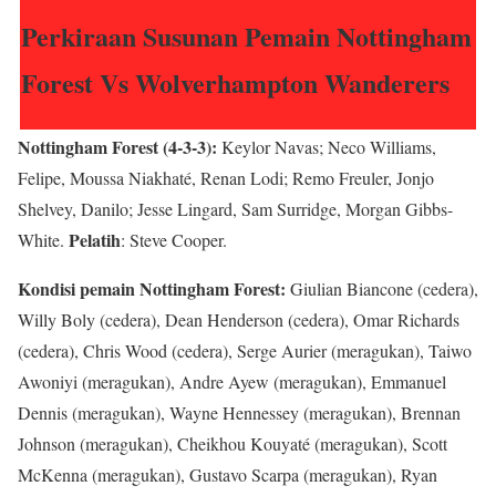
Perkiraan Susunan Pemain Nottingham
Forest Vs Wolverhampton Wanderers
Nottingham Forest (4-3-3):
Keylor Navas; Neco Williams,
Felipe, Moussa Niakhaté, Renan Lodi; Remo Freuler, Jonjo
Shelvey, Danilo; Jesse Lingard, Sam Surridge, Morgan Gibbs-
Pelatih
White.
: Steve Cooper.
Kondisi pemain Nottingham Forest:
Giulian Biancone (cedera),
Willy Boly (cedera), Dean Henderson (cedera), Omar Richards
(cedera), Chris Wood (cedera), Serge Aurier (meragukan), Taiwo
Awoniyi (meragukan), Andre Ayew (meragukan), Emmanuel
Dennis (meragukan), Wayne Hennessey (meragukan), Brennan
Johnson (meragukan), Cheikhou Kouyaté (meragukan), Scott
McKenna (meragukan), Gustavo Scarpa (meragukan), Ryan