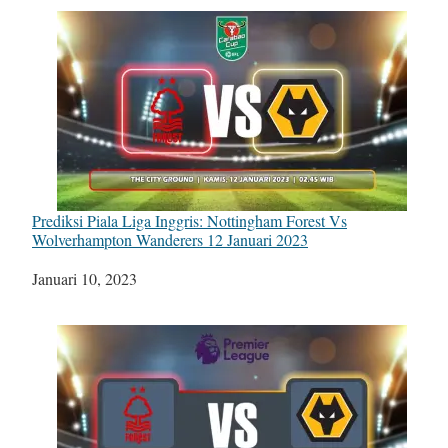
Prediksi Piala Liga Inggris: Nottingham Forest Vs
Wolverhampton Wanderers 12 Januari 2023
Tanggal
Januari 10, 2023