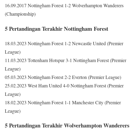
16.09.2017 Nottingham Forest 1-2 Wolverhampton Wanderers
(Championship)
5 Pertandingan Terakhir Nottingham Forest
18.03.2023 Nottingham Forest 1-2 Newcastle United (Premier
League)
11.03.2023 Tottenham Hotspur 3-1 Nottingham Forest (Premier
League)
05.03.2023 Nottingham Forest 2-2 Everton (Premier League)
25.02.2023 West Ham United 4-0 Nottingham Forest (Premier
League)
18.02.2023 Nottingham Forest 1-1 Manchester City (Premier
League)
5 Pertandingan Terakhir Wolverhampton Wanderers