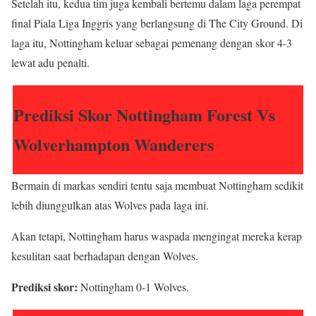
Setelah itu, kedua tim juga kembali bertemu dalam laga perempat
final Piala Liga Inggris yang berlangsung di The City Ground. Di
laga itu, Nottingham keluar sebagai pemenang dengan skor 4-3
lewat adu penalti.
Prediksi Skor Nottingham Forest Vs
Wolverhampton Wanderers
Bermain di markas sendiri tentu saja membuat Nottingham sedikit
lebih diunggulkan atas Wolves pada laga ini.
Akan tetapi, Nottingham harus waspada mengingat mereka kerap
kesulitan saat berhadapan dengan Wolves.
Prediksi skor:
Nottingham 0-1 Wolves.