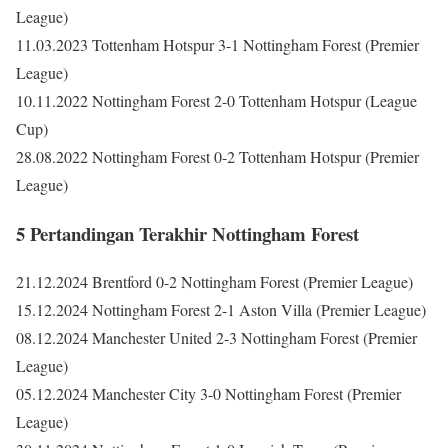
League)
11.03.2023 Tottenham Hotspur 3-1 Nottingham Forest (Premier
League)
10.11.2022 Nottingham Forest 2-0 Tottenham Hotspur (League
Cup)
28.08.2022 Nottingham Forest 0-2 Tottenham Hotspur (Premier
League)
5 Pertandingan Terakhir Nottingham Forest
21.12.2024 Brentford 0-2 Nottingham Forest (Premier League)
15.12.2024 Nottingham Forest 2-1 Aston Villa (Premier League)
08.12.2024 Manchester United 2-3 Nottingham Forest (Premier
League)
05.12.2024 Manchester City 3-0 Nottingham Forest (Premier
League)