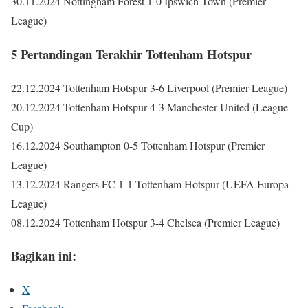
30.11.2024 Nottingham Forest 1-0 Ipswich Town (Premier
League)
5 Pertandingan Terakhir Tottenham Hotspur
22.12.2024 Tottenham Hotspur 3-6 Liverpool (Premier League)
20.12.2024 Tottenham Hotspur 4-3 Manchester United (League
Cup)
16.12.2024 Southampton 0-5 Tottenham Hotspur (Premier
League)
13.12.2024 Rangers FC 1-1 Tottenham Hotspur (UEFA Europa
League)
08.12.2024 Tottenham Hotspur 3-4 Chelsea (Premier League)
Bagikan ini:
X