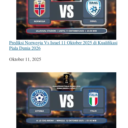
Prediksi Norwegia Vs Israel 11 Oktober 2025 di Kualifikasi
Piala Dunia 2026
Tanggal
Oktober 11, 2025