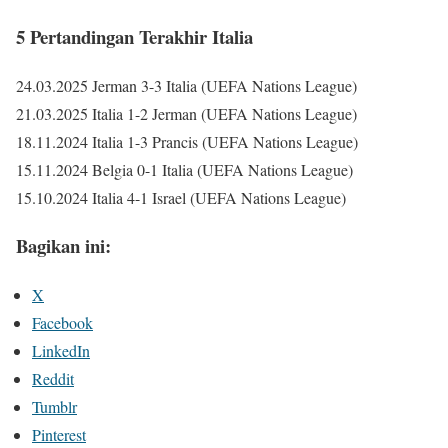
5 Pertandingan Terakhir Italia
24.03.2025 Jerman 3-3 Italia (UEFA Nations League)
21.03.2025 Italia 1-2 Jerman (UEFA Nations League)
18.11.2024 Italia 1-3 Prancis (UEFA Nations League)
15.11.2024 Belgia 0-1 Italia (UEFA Nations League)
15.10.2024 Italia 4-1 Israel (UEFA Nations League)
Bagikan ini:
X
Facebook
LinkedIn
Reddit
Tumblr
Pinterest