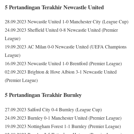
5 Pertandingan Terakhir Newcastle United
28.09.2023 Newcastle United 1-0 Manchester City (League Cup)
24.09.2023 Sheffield United 0-8 Newcastle United (Premier
League)
19.09.2023 AC Milan 0-0 Newcastle United (UEFA Champions
League)
16.09.2023 Newcastle United 1-0 Brentford (Premier League)
02.09.2023 Brighton & Hove Albion 3-1 Newcastle United
(Premier League)
5 Pertandingan Terakhir Burnley
27.09.2023 Salford City 0-4 Burnley (League Cup)
24.09.2023 Burnley 0-1 Manchester United (Premier League)
19.09.2023 Nottingham Forest 1-1 Burnley (Premier League)