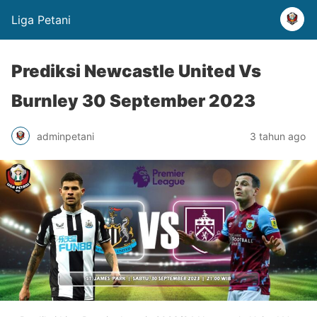
Liga Petani
Prediksi Newcastle United Vs
Burnley 30 September 2023
adminpetani
3 tahun ago