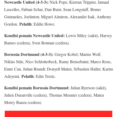
Newcastle United (4-3-3):
Nick Pope; Kierran Trippier, Jamaal
Lascelles, Fabian Schar, Dan Burn; Sean Longstaff, Bruno
Guimarães, Joelinton; Miguel Almiron, Alexander Isak, Anthony
Pelatih
Gordon.
: Eddie Howe.
Kondisi pemain Newcastle United:
Lewis Miley (sakit), Harvey
Barnes (cedera), Sven Botman (cedera).
Borussia Dortmund (4-3-3):
Gregor Kobel; Marius Wolf,
Niklas Süle, Nico Schlotterbeck, Ramy Bensebaini; Marco Reus,
Emre Can, Julian Brandt; Donyell Malen, Sébastien Haller, Karim
Pelatih
Adeyemi.
: Edin Terzic.
Kondisi pemain Borussia Dortmund:
Julian Ryerson (sakit),
Julien Duranville (cedera), Thomas Meunier (cedera), Mateu
Morey Bauza (cedera).