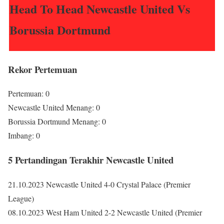
Head To Head Newcastle United Vs
Borussia Dortmund
Rekor Pertemuan
Pertemuan: 0
Newcastle United Menang: 0
Borussia Dortmund Menang: 0
Imbang: 0
5 Pertandingan Terakhir Newcastle United
21.10.2023 Newcastle United 4-0 Crystal Palace (Premier
League)
08.10.2023 West Ham United 2-2 Newcastle United (Premier