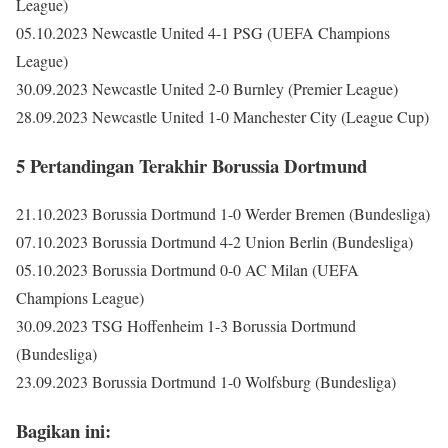
League)
05.10.2023 Newcastle United 4-1 PSG (UEFA Champions
League)
30.09.2023 Newcastle United 2-0 Burnley (Premier League)
28.09.2023 Newcastle United 1-0 Manchester City (League Cup)
5 Pertandingan Terakhir Borussia Dortmund
21.10.2023 Borussia Dortmund 1-0 Werder Bremen (Bundesliga)
07.10.2023 Borussia Dortmund 4-2 Union Berlin (Bundesliga)
05.10.2023 Borussia Dortmund 0-0 AC Milan (UEFA
Champions League)
30.09.2023 TSG Hoffenheim 1-3 Borussia Dortmund
(Bundesliga)
23.09.2023 Borussia Dortmund 1-0 Wolfsburg (Bundesliga)
Bagikan ini: