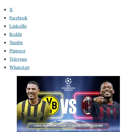
X
Facebook
LinkedIn
Reddit
Tumblr
Pinterest
Telegram
WhatsApp