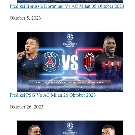
Prediksi Borussia Dortmund Vs AC Milan 05 Oktober 2023
Tanggal
Oktober 5, 2023
Prediksi PSG Vs AC Milan 26 Oktober 2023
Tanggal
Oktober 26, 2023