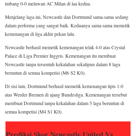
imbang 0-0 melawan AC Milan di laa kedua.
Menjelang laga ini, Newcastle dan Dortmund sama-sama sedang
dalam performa yang sangat baik. Keduanya sama-sama memetik
kemenangan di liga akhir pekan lalu.
Newcastle berhasil memetik kemenangan telak 4-0 atas Crystal
Palace di Liga Premier Inggris. Kemenangan itu membuat
Newcastle tanpa tersentuh kekalahan sekalipun dalam 8 laga
beruntun di semua kompetisi (M6 S2 K0).
Di sisi lain, Dortmund berhasil memetik kemenangan tipis 1-0
atas Werder Bremen di ajang Bundesliga. Kemenangan tersebut
membuat Dortmund tanpa kekalahan dalam 5 laga beruntun di
semua kompetisi (M4 S1 K0).
Prediksi Skor Newcastle United Vs