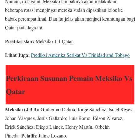
Namun, di laga ini Meksiko tampaknya akan melakukan
beberapa rotasi mengingat mereka sudah dipastikan lolos ke
babak perempat final. Dan itu jelas akan menjadi keuntungan bagi
Qatar pada laga ini.
Prediksi skor:
Meksiko 1-1 Qatar.
Lihat Juga:
Prediksi Amerika Serikat Vs Trinidad and Tobago
Perkiraan Susunan Pemain Meksiko Vs
Qatar
Meksiko (4-3-3):
Guillermo Ochoa; Jorge Sánchez, Israel Reyes,
Johan Vásquez, Jesús Gallardo; Luis Romo, Edson Álvarez,
Érick Sánchez; Diego Lainez, Henry Martín, Orbelín
Pelatih
Pineda.
: Jaime Lozano.