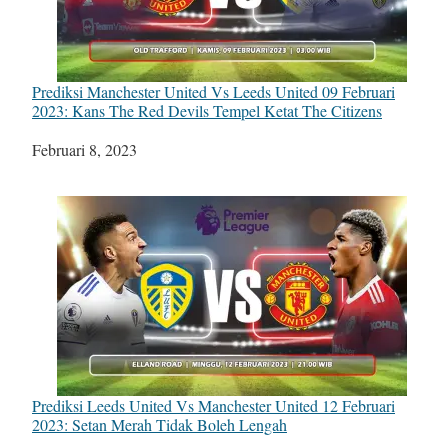
Prediksi Manchester United Vs Leeds United 09 Februari
2023: Kans The Red Devils Tempel Ketat The Citizens
Tanggal
Februari 8, 2023
Prediksi Leeds United Vs Manchester United 12 Februari
2023: Setan Merah Tidak Boleh Lengah