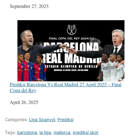
Tanggal
September 27, 2023
Prediksi Barcelona Vs Real Madrid 27 April 2025 – Final
Copa del Rey
Tanggal
April 26, 2025
Categories:
Liga Spanyol
,
Prediksi
Tags:
barcelona
,
la liga
,
mallorca
,
prediksi skor