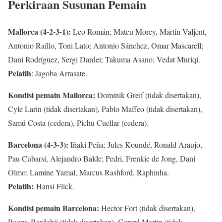
Perkiraan Susunan Pemain
Mallorca (4-2-3-1):
Leo Román; Mateu Morey, Martin Valjent,
Antonio Raíllo, Toni Lato; Antonio Sánchez, Omar Mascarell;
Dani Rodríguez, Sergi Darder, Takuma Asano; Vedat Muriqi.
Pelatih
: Jagoba Arrasate.
Kondisi pemain Mallorca:
Dominik Greif (tidak disertakan),
Cyle Larin (tidak disertakan), Pablo Maffeo (tidak disertakan),
Samú Costa (cedera), Pichu Cuellar (cedera).
Barcelona (4-3-3):
Iñaki Peña; Jules Koundé, Ronald Araujo,
Pau Cubarsí, Alejandro Balde; Pedri, Frenkie de Jong, Dani
Olmo; Lamine Yamal, Marcus Rashford, Raphinha.
Pelatih:
Hansi Flick.
Kondisi pemain Barcelona:
Hector Fort (tidak disertakan),
Roony Bardghji (tidak disertakan), Gerard Martin (tidak