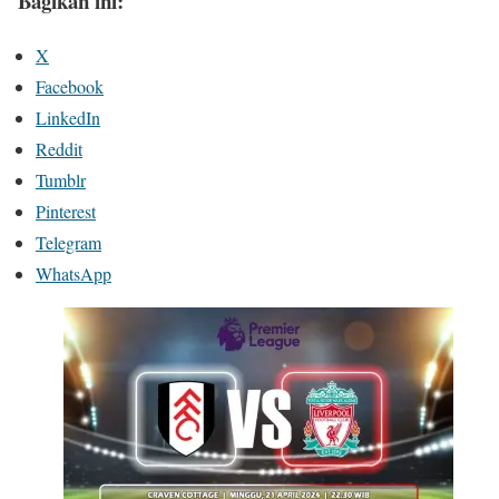
Bagikan ini:
X
Facebook
LinkedIn
Reddit
Tumblr
Pinterest
Telegram
WhatsApp