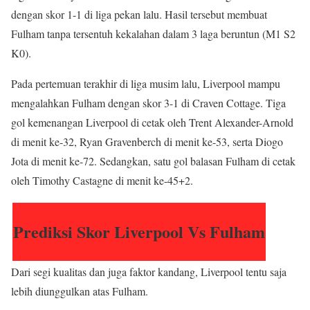
dengan skor 1-1 di liga pekan lalu. Hasil tersebut membuat
Fulham tanpa tersentuh kekalahan dalam 3 laga beruntun (M1 S2
K0).
Pada pertemuan terakhir di liga musim lalu, Liverpool mampu
mengalahkan Fulham dengan skor 3-1 di Craven Cottage. Tiga
gol kemenangan Liverpool di cetak oleh Trent Alexander-Arnold
di menit ke-32, Ryan Gravenberch di menit ke-53, serta Diogo
Jota di menit ke-72. Sedangkan, satu gol balasan Fulham di cetak
oleh Timothy Castagne di menit ke-45+2.
Prediksi Skor Liverpool Vs Fulham
Dari segi kualitas dan juga faktor kandang, Liverpool tentu saja
lebih diunggulkan atas Fulham.