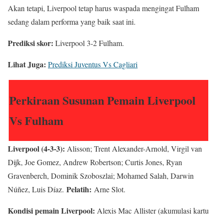
Akan tetapi, Liverpool tetap harus waspada mengingat Fulham
sedang dalam performa yang baik saat ini.
Prediksi skor:
Liverpool 3-2 Fulham.
Lihat Juga:
Prediksi Juventus Vs Cagliari
Perkiraan Susunan Pemain Liverpool
Vs Fulham
Liverpool (4-3-3):
Alisson; Trent Alexander-Arnold, Virgil van
Dijk, Joe Gomez, Andrew Robertson; Curtis Jones, Ryan
Gravenberch, Dominik Szoboszlai; Mohamed Salah, Darwin
Pelatih:
Núñez, Luis Díaz.
Arne Slot.
Kondisi pemain Liverpool:
Alexis Mac Allister (akumulasi kartu