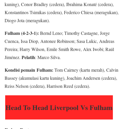
kuning), Conor Bradley (cedera), Ibrahima Konaté (cedera),
Konstantinos Tsimikas (cedera), Federico Chiesa (meragukan),
Diogo Jota (meragukan).
Fulham (4-2-3-1):
Bernd Leno; Timothy Castagne, Jorge
Cuenca, Issa Diop, Antonee Robinson; Sasa Lukic, Andreas
Pereira; Harry Wilson, Emile Smith Rowe, Alex Iwobi; Raúl
Pelatih
Jiménez.
: Marco Silva.
Kondisi pemain
Fulham:
Tom Cairney (kartu merah), Calvin
Bassey (akumulasi kartu kuning), Joachim Andersen (cedera),
Reiss Nelson (cedera), Harrison Reed (cedera).
Head To Head Liverpool Vs Fulham