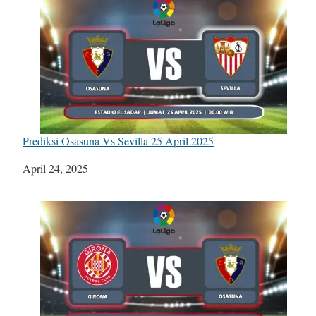
Prediksi Osasuna Vs Sevilla 25 April 2025
Tanggal
April 24, 2025