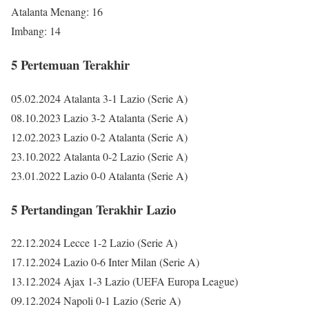
Atalanta Menang: 16
Imbang: 14
5 Pertemuan Terakhir
05.02.2024 Atalanta 3-1 Lazio (Serie A)
08.10.2023 Lazio 3-2 Atalanta (Serie A)
12.02.2023 Lazio 0-2 Atalanta (Serie A)
23.10.2022 Atalanta 0-2 Lazio (Serie A)
23.01.2022 Lazio 0-0 Atalanta (Serie A)
5 Pertandingan Terakhir Lazio
22.12.2024 Lecce 1-2 Lazio (Serie A)
17.12.2024 Lazio 0-6 Inter Milan (Serie A)
13.12.2024 Ajax 1-3 Lazio (UEFA Europa League)
09.12.2024 Napoli 0-1 Lazio (Serie A)