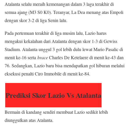
Atalanta selalu meraih kemenangan dalam 3 laga terakhir di
semua ajang (M3 S0 K0). Teranyar, La Dea menang atas Empoli
dengan skor 3-2 di liga Senin lalu.
Pada pertemuan terakhir di liga musim lalu, Lazio harus
mengakui kekalahan dari Atalanta dengan skor 1-3 di Gewiss
Stadium. Atalanta unggul 3 gol lebih dulu lewat Mario Pasalic di
menit ke-16 serta
brace
Charles De Ketelaere di menit ke-43 dan
76. Sedangkan, Lazio baru bisa mendapatkan gol hiburan melalui
eksekusi penalti Ciro Immobile di menit ke-84.
Prediksi Skor Lazio Vs Atalanta
Bermain di kandang sendiri membuat Lazio sedikit lebih
diunggulkan atas Atalanta.