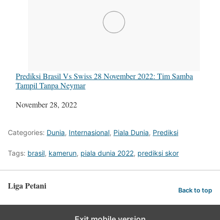
Prediksi Brasil Vs Swiss 28 November 2022: Tim Samba
Tampil Tanpa Neymar
Tanggal
November 28, 2022
Categories:
Dunia
,
Internasional
,
Piala Dunia
,
Prediksi
Tags:
brasil
,
kamerun
,
piala dunia 2022
,
prediksi skor
Liga Petani
Back to top
Exit mobile version