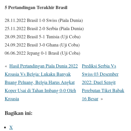
5 Pertandingan Terakhir Brasil
28.11.2022 Brasil 1-0 Swiss (Piala Dunia)
25.11.2022 Brasil 2-0 Serbia (Piala Dunia)
28.09.2022 Brasil 5-1 Tunisia (Uji Coba)
24.09.2022 Brasil 3-0 Ghana (Uji Coba)
06.06.2022 Jepang 0-1 Brasil (Uji Coba)
«
Hasil Pertandingan Piala Dunia 2022
Prediksi Serbia Vs
Kroasia Vs Belgia: Lukaku Banyak
Swiss 03 Desember
Buang Peluang, Belgia Harus Angkat
2022: Duel Sengit
Koper Usai di Tahan Imbang 0-0 Oleh
Perebutan Tiket Babak
Kroasia
16 Besar
»
Bagikan ini:
X