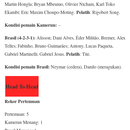
Martin Hongla; Bryan Mbeumo, Olivier Ntcham, Karl Toko
Pelatih
Ekambi; Eric Maxim Choupo-Moting.
: Rigobert Song.
Kondisi pemain Kamerun:
–
Brasil (4-2-3-1):
Alisson; Dani Alves, Éder Militão, Bremer, Alex
Telles; Fabinho, Bruno Guimarães; Antony, Lucas Paqueta,
Pelatih
Gabriel Martinelli; Gabriel Jesus.
: Tite.
Kondisi pemain Brasil:
Neymar (cedera), Danilo (meragukan).
Head To Head
Rekor Pertemuan
Pertemuan: 5
Kamerun Menang: 1