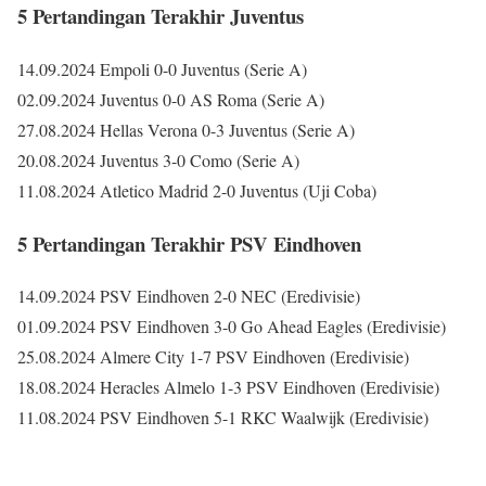
5 Pertandingan Terakhir Juventus
14.09.2024 Empoli 0-0 Juventus (Serie A)
02.09.2024 Juventus 0-0 AS Roma (Serie A)
27.08.2024 Hellas Verona 0-3 Juventus (Serie A)
20.08.2024 Juventus 3-0 Como (Serie A)
11.08.2024 Atletico Madrid 2-0 Juventus (Uji Coba)
5 Pertandingan Terakhir PSV Eindhoven
14.09.2024 PSV Eindhoven 2-0 NEC (Eredivisie)
01.09.2024 PSV Eindhoven 3-0 Go Ahead Eagles (Eredivisie)
25.08.2024 Almere City 1-7 PSV Eindhoven (Eredivisie)
18.08.2024 Heracles Almelo 1-3 PSV Eindhoven (Eredivisie)
11.08.2024 PSV Eindhoven 5-1 RKC Waalwijk (Eredivisie)