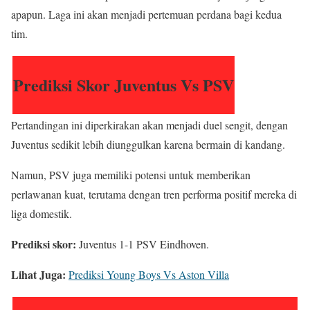
apapun. Laga ini akan menjadi pertemuan perdana bagi kedua
tim.
Prediksi Skor Juventus Vs PSV
Pertandingan ini diperkirakan akan menjadi duel sengit, dengan
Juventus sedikit lebih diunggulkan karena bermain di kandang.
Namun, PSV juga memiliki potensi untuk memberikan
perlawanan kuat, terutama dengan tren performa positif mereka di
liga domestik.
Prediksi skor:
Juventus 1-1 PSV Eindhoven.
Lihat Juga:
Prediksi Young Boys Vs Aston Villa