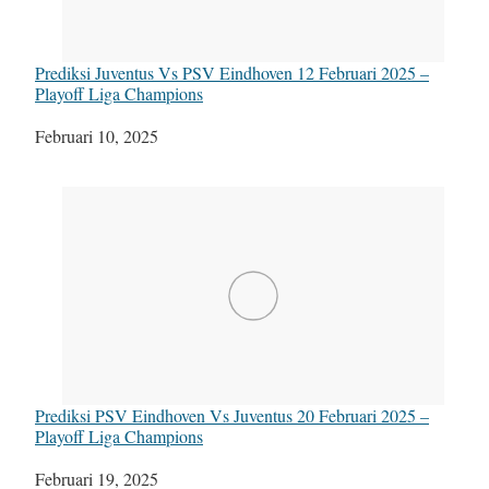
Prediksi Juventus Vs PSV Eindhoven 12 Februari 2025 –
Playoff Liga Champions
Tanggal
Februari 10, 2025
Prediksi PSV Eindhoven Vs Juventus 20 Februari 2025 –
Playoff Liga Champions
Tanggal
Februari 19, 2025