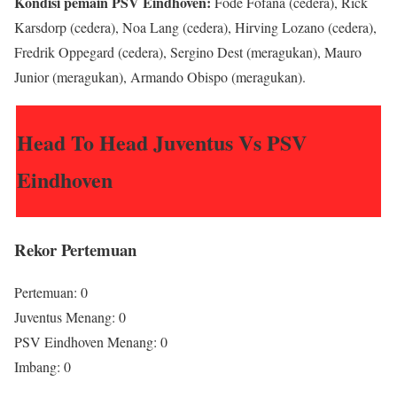
Kondisi pemain PSV Eindhoven:
Fode Fofana (cedera), Rick
Karsdorp (cedera), Noa Lang (cedera), Hirving Lozano (cedera),
Fredrik Oppegard (cedera), Sergino Dest (meragukan), Mauro
Junior (meragukan), Armando Obispo (meragukan).
Head To Head Juventus Vs PSV
Eindhoven
Rekor Pertemuan
Pertemuan: 0
Juventus Menang: 0
PSV Eindhoven Menang: 0
Imbang: 0