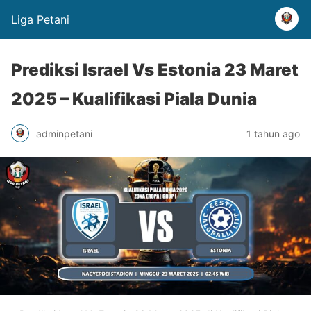
Liga Petani
Prediksi Israel Vs Estonia 23 Maret
2025 – Kualifikasi Piala Dunia
adminpetani
1 tahun ago