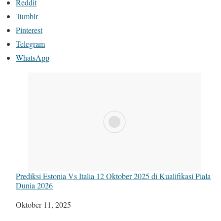
Reddit
Tumblr
Pinterest
Telegram
WhatsApp
Prediksi Estonia Vs Italia 12 Oktober 2025 di Kualifikasi Piala
Dunia 2026
Tanggal
Oktober 11, 2025