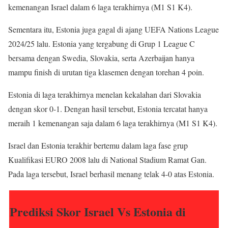
kemenangan Israel dalam 6 laga terakhirnya (M1 S1 K4).
Sementara itu, Estonia juga gagal di ajang UEFA Nations League
2024/25 lalu. Estonia yang tergabung di Grup 1 League C
bersama dengan Swedia, Slovakia, serta Azerbaijan hanya
mampu finish di urutan tiga klasemen dengan torehan 4 poin.
Estonia di laga terakhirnya menelan kekalahan dari Slovakia
dengan skor 0-1. Dengan hasil tersebut, Estonia tercatat hanya
meraih 1 kemenangan saja dalam 6 laga terakhirnya (M1 S1 K4).
Israel dan Estonia terakhir bertemu dalam laga fase grup
Kualifikasi EURO 2008 lalu di National Stadium Ramat Gan.
Pada laga tersebut, Israel berhasil menang telak 4-0 atas Estonia.
Prediksi Skor Israel Vs Estonia di