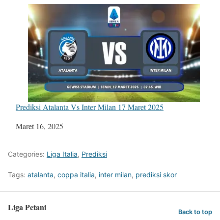
Prediksi Atalanta Vs Inter Milan 17 Maret 2025
Tanggal
Maret 16, 2025
Categories:
Liga Italia
,
Prediksi
Tags:
atalanta
,
coppa italia
,
inter milan
,
prediksi skor
Liga Petani
Back to top