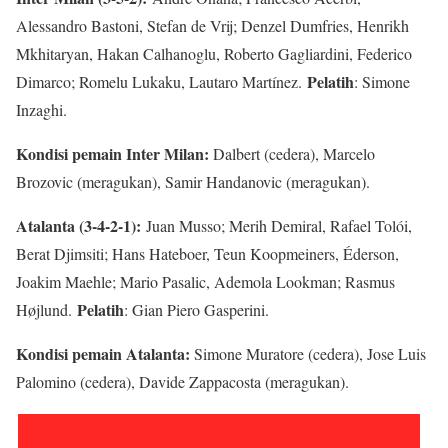
Alessandro Bastoni, Stefan de Vrij; Denzel Dumfries, Henrikh
Mkhitaryan, Hakan Calhanoglu, Roberto Gagliardini, Federico
Pelatih
Dimarco; Romelu Lukaku, Lautaro Martínez.
: Simone
Inzaghi.
Kondisi pemain Inter Milan:
Dalbert (cedera), Marcelo
Brozovic (meragukan), Samir Handanovic (meragukan).
Atalanta (3-4-2-1):
Juan Musso; Merih Demiral, Rafael Tolói,
Berat Djimsiti; Hans Hateboer, Teun Koopmeiners, Éderson,
Joakim Maehle; Mario Pasalic, Ademola Lookman; Rasmus
Pelatih
Højlund.
: Gian Piero Gasperini.
Kondisi pemain Atalanta:
Simone Muratore (cedera), Jose Luis
Palomino (cedera), Davide Zappacosta (meragukan).