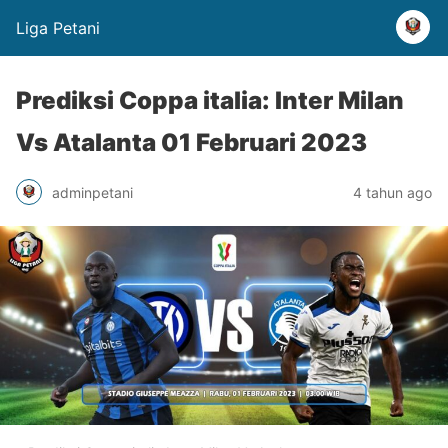
Liga Petani
Prediksi Coppa italia: Inter Milan
Vs Atalanta 01 Februari 2023
adminpetani
4 tahun ago