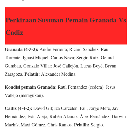
Perkiraan Susunan Pemain Granada Vs
Cadiz
Granada (4-3-3):
André Ferreira; Ricard Sánchez, Raúl
Torrente, Ignasi Miquel, Carlos Neva; Sergio Ruiz, Gerard
Gumbau, Gonzalo Villar; José Callejón, Lucas Boyé, Bryan
Pelatih:
Zaragoza.
Alexander Medina.
Kondisi pemain Granada:
Raul Fernandez (cedera), Jesus
Vallejo (meragukan).
Cadiz (4-4-2):
David Gil; Iza Carcelén, Fali, Jorge Meré, Javi
Hernández; Iván Alejo, Rubén Alcaraz, Álex Fernández, Darwin
Pelatih:
Machís; Maxi Gómez, Chris Ramos.
Sergio.