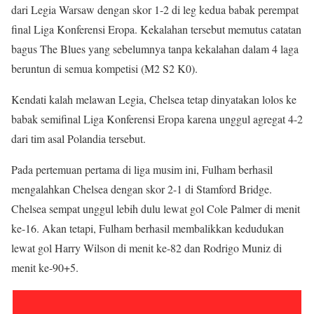
dari Legia Warsaw dengan skor 1-2 di leg kedua babak perempat
final Liga Konferensi Eropa. Kekalahan tersebut memutus catatan
bagus The Blues yang sebelumnya tanpa kekalahan dalam 4 laga
beruntun di semua kompetisi (M2 S2 K0).
Kendati kalah melawan Legia, Chelsea tetap dinyatakan lolos ke
babak semifinal Liga Konferensi Eropa karena unggul agregat 4-2
dari tim asal Polandia tersebut.
Pada pertemuan pertama di liga musim ini, Fulham berhasil
mengalahkan Chelsea dengan skor 2-1 di Stamford Bridge.
Chelsea sempat unggul lebih dulu lewat gol Cole Palmer di menit
ke-16. Akan tetapi, Fulham berhasil membalikkan kedudukan
lewat gol Harry Wilson di menit ke-82 dan Rodrigo Muniz di
menit ke-90+5.