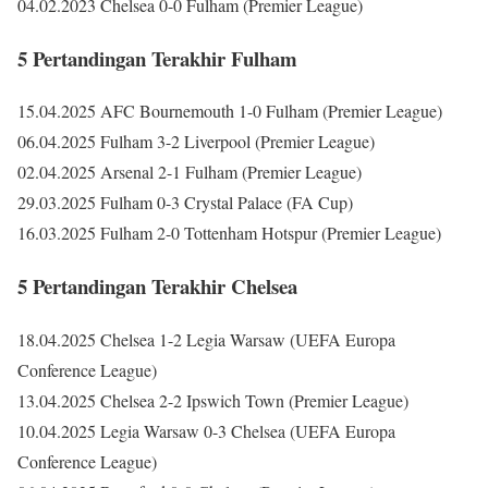
04.02.2023 Chelsea 0-0 Fulham (Premier League)
5 Pertandingan Terakhir Fulham
15.04.2025 AFC Bournemouth 1-0 Fulham (Premier League)
06.04.2025 Fulham 3-2 Liverpool (Premier League)
02.04.2025 Arsenal 2-1 Fulham (Premier League)
29.03.2025 Fulham 0-3 Crystal Palace (FA Cup)
16.03.2025 Fulham 2-0 Tottenham Hotspur (Premier League)
5 Pertandingan Terakhir Chelsea
18.04.2025 Chelsea 1-2 Legia Warsaw (UEFA Europa
Conference League)
13.04.2025 Chelsea 2-2 Ipswich Town (Premier League)
10.04.2025 Legia Warsaw 0-3 Chelsea (UEFA Europa
Conference League)