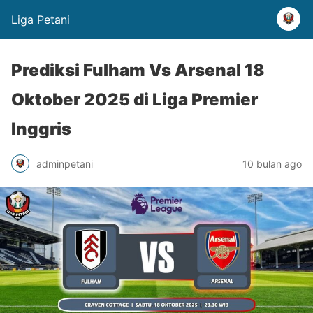
Liga Petani
Prediksi Fulham Vs Arsenal 18
Oktober 2025 di Liga Premier
Inggris
adminpetani
10 bulan ago