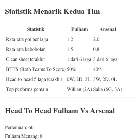
Statistik Menarik Kedua Tim
Statistik
Fulham
Arsenal
Rata-rata gol per laga
1.2
2.0
Rata-rata kebobolan
1.5
0.8
Clean sheet terakhir
1 dari 6 laga
3 dari 6 laga
BTTS (Both Teams To Score)
50%
40%
Head-to-head 5 laga terakhir
0W, 2D, 3L
3W, 2D, 0L
Top performa pemain
Willian (2A)
Saka (6G, 3A)
Head To Head Fulham Vs Arsenal
Pertemuan: 60
Fulham Menang: 8