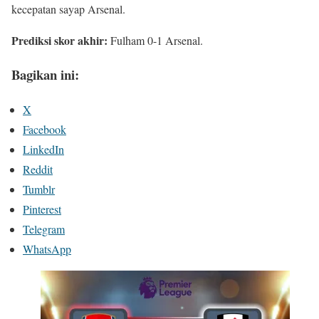
kecepatan sayap Arsenal.
Prediksi skor akhir:
Fulham 0-1 Arsenal.
Bagikan ini:
X
Facebook
LinkedIn
Reddit
Tumblr
Pinterest
Telegram
WhatsApp