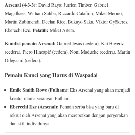
Arsenal (4-3-3):
David Raya; Jurrien Timber, Gabriel
Magalhães, William Saliba, Riccardo Calafiori; Mikel Merino,
Martín Zubimendi, Declan Rice; Bukayo Saka, Viktor Gyökeres,
Pelatih:
Eberechi Eze.
Mikel Arteta.
Kondisi pemain Arsenal:
Gabriel Jesus (cedera), Kai Havertz
(cedera), Piero Hincapié (cedera), Noni Madueke (cedera), Martin
Odegaard (cedera).
Pemain Kunci yang Harus di Waspadai
Emile Smith Rowe (Fulham):
Eks Arsenal yang akan menjadi
kreator utama serangan Fulham.
Eberechi Eze (Arsenal):
Pemain serba bisa yang baru di
rekrut oleh Arsenal yang akan merepotkan dengan pergerakan
dan skill individunya.