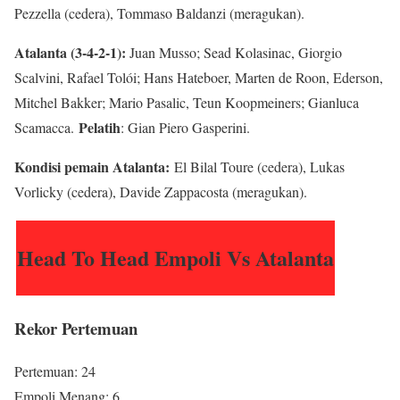
Pezzella (cedera), Tommaso Baldanzi (meragukan).
Atalanta (3-4-2-1):
Juan Musso; Sead Kolasinac, Giorgio
Scalvini, Rafael Tolói; Hans Hateboer, Marten de Roon, Ederson,
Mitchel Bakker; Mario Pasalic, Teun Koopmeiners; Gianluca
Pelatih
Scamacca.
: Gian Piero Gasperini.
Kondisi pemain Atalanta:
El Bilal Toure (
cedera
), Lukas
Vorlicky (
cedera
), Davide Zappacosta (meragukan).
Head To Head Empoli Vs Atalanta
Rekor Pertemuan
Pertemuan: 24
Empoli Menang: 6