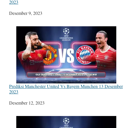
2023
Tanggal
Desember 9, 2023
Prediksi Manchester United Vs Bayern Munchen 13 Desember
2023
Tanggal
Desember 12, 2023