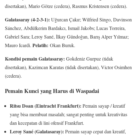
disertakan), Mario Götze (cedera), Rasmus Kristensen (cedera).
Galatasaray (4-2-3-1):
Uğurcan Çakır; Wilfried Singo, Davinson
Sánchez, Abdülkerim Bardakcı, Ismail Jakobs; Lucas Torreira,
Gabriel Sara; Leroy Sané, İlkay Gündoğan, Barış Alper Yılmaz;
Pelatih:
Mauro Icardi.
Okan Buruk.
Kondisi pemain Galatasaray:
Gokdeniz Gurpuz (tidak
disertakan), Kazimcan Karatas (tidak disertakan), Victor Osimhen
(cedera).
Pemain Kunci yang Harus di Waspadai
Ritsu Doan (Eintracht Frankfurt):
Pemain sayap / kreatif
yang bisa membuat masalah; sangat penting untuk kreativitas
dan kecepatan di lini ofensif Frankfurt.
Leroy Sané (Galatasaray):
Pemain sayap cepat dan kreatif,