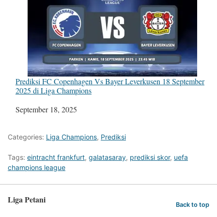
Prediksi FC Copenhagen Vs Bayer Leverkusen 18 September
2025 di Liga Champions
Tanggal
September 18, 2025
Categories:
Liga Champions
,
Prediksi
Tags:
eintracht frankfurt
,
galatasaray
,
prediksi skor
,
uefa
champions league
Liga Petani
Back to top