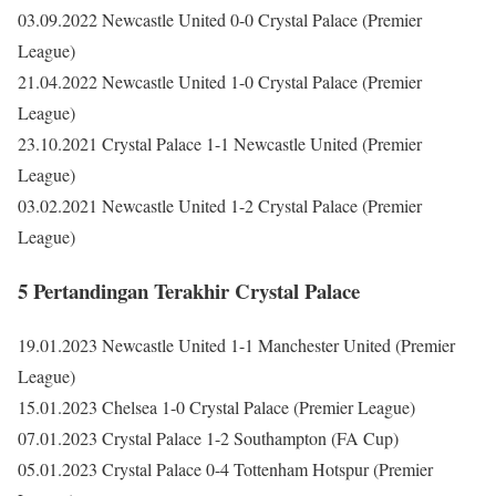
03.09.2022 Newcastle United 0-0 Crystal Palace (Premier
League)
21.04.2022 Newcastle United 1-0 Crystal Palace (Premier
League)
23.10.2021 Crystal Palace 1-1 Newcastle United (Premier
League)
03.02.2021 Newcastle United 1-2 Crystal Palace (Premier
League)
5 Pertandingan Terakhir Crystal Palace
19.01.2023 Newcastle United 1-1 Manchester United (Premier
League)
15.01.2023 Chelsea 1-0 Crystal Palace (Premier League)
07.01.2023 Crystal Palace 1-2 Southampton (FA Cup)
05.01.2023 Crystal Palace 0-4 Tottenham Hotspur (Premier