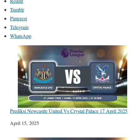
Reddit
Tumblr
Pinterest
Telegram
WhatsApp
Prediksi Newcastle United Vs Crystal Palace 17 April 2025
Tanggal
April 15, 2025