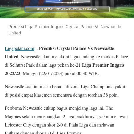
Prediksi Liga Premier Inggris Crystal Palace Vs Newcastle
United
Prediksi Crystal Palace Vs Newcastle
Ligapetani.com
–
United
. Newcastle akan melakoni laga tandang ke markas Palace
Liga Premier Inggris
di Selhurst Park dalam laga pekan ke-21
2022/23
, Minggu (22/01/2023) pukul 00.30 WIB.
Newcastle saat ini masih berada di zona Liga Champions, yakni
di posisi empat klasemen sementara dengan torehan 38 poin.
Performa Newcastle cukup bagus menjelang laga ini. The
Magpies selalu memenangkan 2 laga terakhirnya, yakni melawan
Leicester City dengan skor 2-0 di Piala Liga dan melawan
Fulham dengan skor 1-0 di Liga Premier.