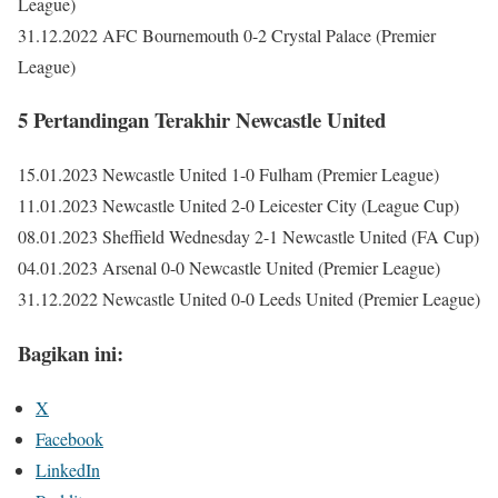
League)
31.12.2022 AFC Bournemouth 0-2 Crystal Palace (Premier
League)
5 Pertandingan Terakhir Newcastle United
15.01.2023 Newcastle United 1-0 Fulham (Premier League)
11.01.2023 Newcastle United 2-0 Leicester City (League Cup)
08.01.2023 Sheffield Wednesday 2-1 Newcastle United (FA Cup)
04.01.2023 Arsenal 0-0 Newcastle United (Premier League)
31.12.2022 Newcastle United 0-0 Leeds United (Premier League)
Bagikan ini:
X
Facebook
LinkedIn