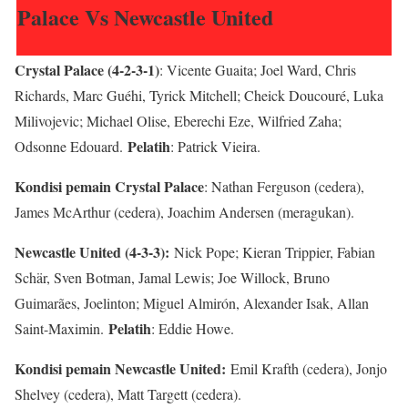
Palace Vs Newcastle United
Crystal Palace (4-2-3-1)
: Vicente Guaita; Joel Ward, Chris
Richards, Marc Guéhi, Tyrick Mitchell; Cheick Doucouré, Luka
Milivojevic; Michael Olise, Eberechi Eze, Wilfried Zaha;
Pelatih
Odsonne Edouard
.
: Patrick Vieira.
Kondisi pemain Crystal Palace
: Nathan Ferguson (cedera),
James McArthur (cedera), Joachim Andersen (meragukan).
Newcastle United (4-3-3):
Nick Pope; Kieran Trippier, Fabian
Schär, Sven Botman, Jamal Lewis; Joe Willock, Bruno
Guimarães, Joelinton; Miguel Almirón, Alexander Isak, Allan
Pelatih
Saint-Maximin.
: Eddie Howe.
Kondisi pemain Newcastle United:
Emil Krafth (cedera), Jonjo
Shelvey (cedera), Matt Targett (cedera).