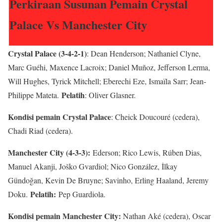
Perkiraan Susunan Pemain Crystal
Palace Vs Manchester City
Crystal Palace (3-4-2-1)
: Dean Henderson; Nathaniel Clyne,
Marc Guéhi, Maxence Lacroix; Daniel Muñoz, Jefferson Lerma,
Will Hughes, Tyrick Mitchell; Eberechi Eze, Ismaïla Sarr; Jean-
Pelatih
Philippe Mateta
.
: Oliver Glasner.
Kondisi pemain Crystal Palace
: Cheick Doucouré (cedera),
Chadi Riad (cedera).
Manchester City (4-3-3):
Ederson; Rico Lewis, Rúben Dias,
Manuel Akanji, Joško Gvardiol; Nico González, İlkay
Gündoğan, Kevin De Bruyne; Savinho, Erling Haaland, Jeremy
Pelatih:
Doku.
Pep Guardiola.
Kondisi pemain Manchester City:
Nathan Aké (cedera), Oscar