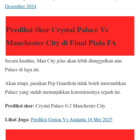
Desember 2024
Prediksi Skor Crystal Palace Vs
Manchester City di Final Piala FA
Secara kualitas, Man City jelas akan lebih diunggulkan atas
Palace di laga ini.
Akan tetapi, pasukan Pep Guardiola tidak boleh meremehkan
Palace yang sudah menunjukkan konsistensinya sejauh ini.
Prediksi skor:
Crystal Palace 0-2 Manchester City.
Lihat Juga:
Prediksi Genoa Vs Atalanta 18 Mei 2025