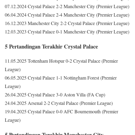
07.12.2024 Crystal Palace 2-2 Manchester City (Premier League)
06.04.2024 Crystal Palace 2-4 Manchester City (Premier League)
16.12.2023 Manchester City 2-2 Crystal Palace (Premier League)
12.03.2023 Crystal Palace 0-1 Manchester City (Premier League)
5 Pertandingan Terakhir Crystal Palace
11.05.2025 Tottenham Hotspur 0-2 Crystal Palace (Premier
League)
06.05.2025 Crystal Palace 1-1 Nottingham Forest (Premier
League)
26.04.2025 Crystal Palace 3-0 Aston Villa (FA Cup)
24.04.2025 Arsenal 2-2 Crystal Palace (Premier League)
19.04.2025 Crystal Palace 0-0 AFC Bournemouth (Premier
League)
5 Pertandingan Terakhir Manchester City