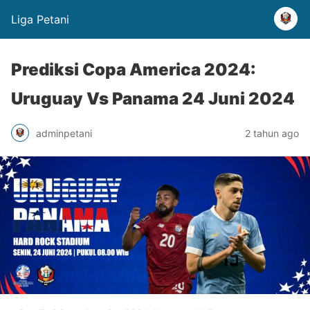
Liga Petani
Prediksi Copa America 2024:
Uruguay Vs Panama 24 Juni 2024
adminpetani
2 tahun ago