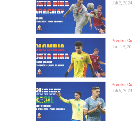
Juli 2, 202
Prediksi C
Juni 28, 2
Prediksi C
Juli 6, 202