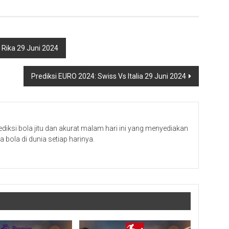
 Rika 29 Juni 2024
Prediksi EURO 2024: Swiss Vs Italia 29 Juni 2024
ediksi bola jitu dan akurat malam hari ini yang menyediakan
a bola di dunia setiap harinya.