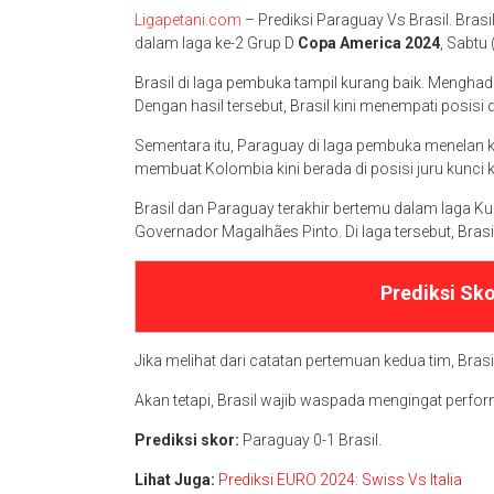
Ligapetani.com
– Prediksi Paraguay Vs Brasil. Bras
dalam laga ke-2 Grup D
Copa America 2024
, Sabtu
Brasil di laga pembuka tampil kurang baik. Mengha
Dengan hasil tersebut, Brasil kini menempati posis
Sementara itu, Paraguay di laga pembuka menelan k
membuat Kolombia kini berada di posisi juru kunci
Brasil dan Paraguay terakhir bertemu dalam laga Kua
Governador Magalhães Pinto. Di laga tersebut, Brasi
Prediksi Sko
Jika melihat dari catatan pertemuan kedua tim, Brasi
Akan tetapi, Brasil wajib waspada mengingat perform
Prediksi skor:
Paraguay 0-1 Brasil.
Lihat Juga:
Prediksi EURO 2024: Swiss Vs Italia