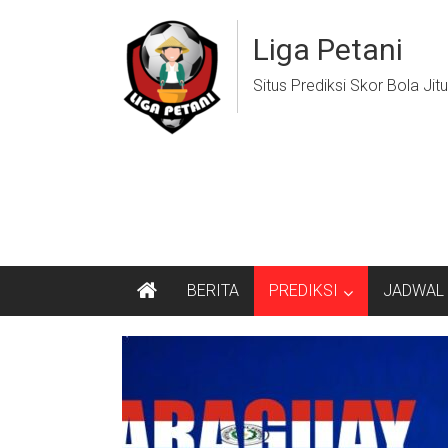
Lompat
ke
Liga Petani
konten
Situs Prediksi Skor Bola Jitu
BERITA
PREDIKSI
JADWAL