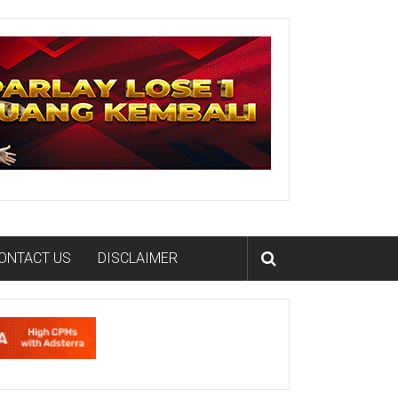
ONTACT US
DISCLAIMER