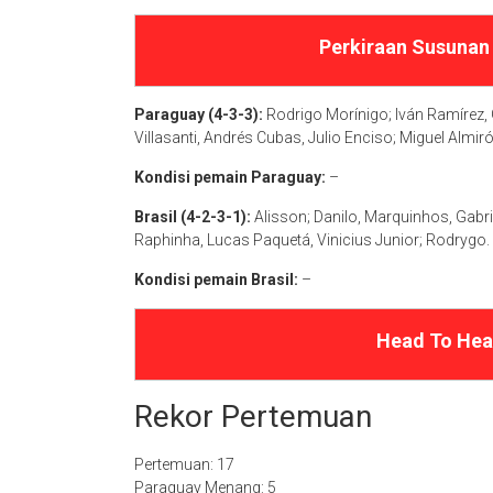
Perkiraan Susunan
Paraguay (4-3-3):
Rodrigo Morínigo; Iván Ramírez,
Villasanti, Andrés Cubas, Julio Enciso; Miguel Alm
Kondisi pemain Paraguay:
–
Brasil (4-2-3-1):
Alisson; Danilo, Marquinhos, Gabr
Raphinha, Lucas Paquetá, Vinicius Junior; Rodrygo.
Kondisi pemain Brasil:
–
Head To Hea
Rekor Pertemuan
Pertemuan: 17
Paraguay Menang: 5