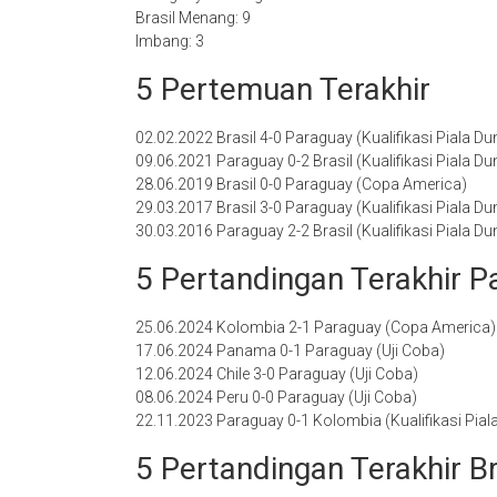
Brasil Menang: 9
Imbang: 3
5 Pertemuan Terakhir
02.02.2022 Brasil 4-0 Paraguay (Kualifikasi Piala Du
09.06.2021 Paraguay 0-2 Brasil (Kualifikasi Piala Du
28.06.2019 Brasil 0-0 Paraguay (Copa America)
29.03.2017 Brasil 3-0 Paraguay (Kualifikasi Piala Du
30.03.2016 Paraguay 2-2 Brasil (Kualifikasi Piala Du
5 Pertandingan Terakhir P
25.06.2024 Kolombia 2-1 Paraguay (Copa America)
17.06.2024 Panama 0-1 Paraguay (Uji Coba)
12.06.2024 Chile 3-0 Paraguay (Uji Coba)
08.06.2024 Peru 0-0 Paraguay (Uji Coba)
22.11.2023 Paraguay 0-1 Kolombia (Kualifikasi Pial
5 Pertandingan Terakhir Br