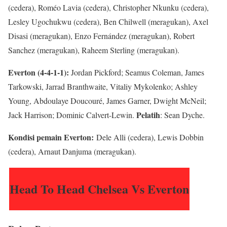
(cedera), Roméo Lavia (cedera), Christopher Nkunku (cedera),
Lesley Ugochukwu (cedera), Ben Chilwell (meragukan), Axel
Disasi (meragukan), Enzo Fernández (meragukan), Robert
Sanchez (meragukan), Raheem Sterling (meragukan).
Everton (4-4-1-1):
Jordan Pickford; Seamus Coleman, James
Tarkowski, Jarrad Branthwaite, Vitaliy Mykolenko; Ashley
Young, Abdoulaye Doucouré, James Garner, Dwight McNeil;
Pelatih
Jack Harrison; Dominic Calvert-Lewin.
: Sean Dyche.
Kondisi pemain Everton:
Dele Alli (cedera), Lewis Dobbin
(cedera), Arnaut Danjuma (meragukan).
Head To Head Chelsea Vs Everton