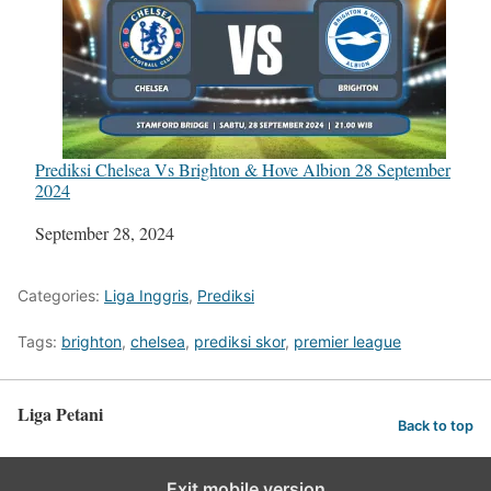
Prediksi Chelsea Vs Brighton & Hove Albion 28 September
2024
Tanggal
September 28, 2024
Categories:
Liga Inggris
,
Prediksi
Tags:
brighton
,
chelsea
,
prediksi skor
,
premier league
Liga Petani
Back to top
Exit mobile version