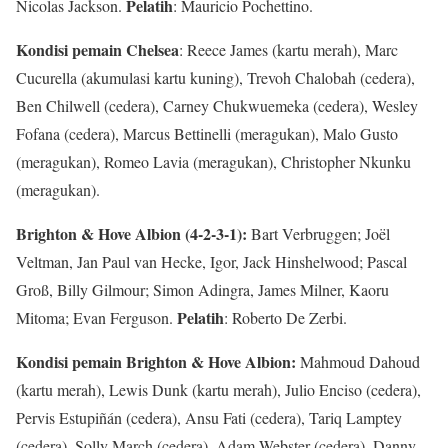
Pelatih
Nicolas Jackson.
: Mauricio Pochettino.
Kondisi pemain Chelsea
: Reece James (kartu merah), Marc
Cucurella (akumulasi kartu kuning), Trevoh Chalobah (cedera),
Ben Chilwell (cedera), Carney Chukwuemeka (cedera), Wesley
Fofana (cedera), Marcus Bettinelli (meragukan), Malo Gusto
(meragukan), Romeo Lavia (meragukan), Christopher Nkunku
(meragukan).
Brighton & Hove Albion (4-2-3-1):
Bart Verbruggen; Joël
Veltman, Jan Paul van Hecke, Igor, Jack Hinshelwood; Pascal
Groß, Billy Gilmour; Simon Adingra, James Milner, Kaoru
Pelatih
Mitoma; Evan Ferguson.
: Roberto De Zerbi.
Kondisi pemain Brighton & Hove Albion:
Mahmoud Dahoud
(kartu merah), Lewis Dunk (kartu merah), Julio Enciso (cedera),
Pervis Estupiñán (cedera), Ansu Fati (cedera), Tariq Lamptey
(cedera), Solly March (cedera), Adam Webster (cedera), Danny