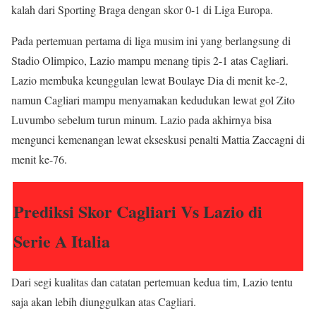
kalah dari Sporting Braga dengan skor 0-1 di Liga Europa.
Pada pertemuan pertama di liga musim ini yang berlangsung di
Stadio Olimpico, Lazio mampu menang tipis 2-1 atas Cagliari.
Lazio membuka keunggulan lewat Boulaye Dia di menit ke-2,
namun Cagliari mampu menyamakan kedudukan lewat gol Zito
Luvumbo sebelum turun minum. Lazio pada akhirnya bisa
mengunci kemenangan lewat ekseskusi penalti Mattia Zaccagni di
menit ke-76.
Prediksi Skor Cagliari Vs Lazio di
Serie A Italia
Dari segi kualitas dan catatan pertemuan kedua tim, Lazio tentu
saja akan lebih diunggulkan atas Cagliari.