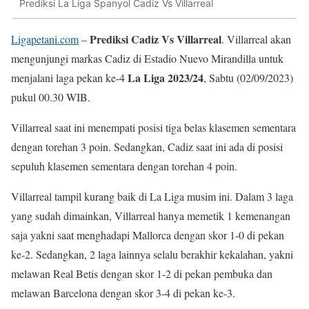
Prediksi La Liga Spanyol Cadiz Vs Villarreal
Prediksi Cadiz Vs Villarreal
Ligapetani.com
–
. Villarreal akan
mengunjungi markas Cadiz di Estadio Nuevo Mirandilla untuk
La Liga 2023/24
menjalani laga pekan ke-4
, Sabtu (02/09/2023)
pukul 00.30 WIB.
Villarreal saat ini menempati posisi tiga belas klasemen sementara
dengan torehan 3 poin. Sedangkan, Cadiz saat ini ada di posisi
sepuluh klasemen sementara dengan torehan 4 poin.
Villarreal tampil kurang baik di La Liga musim ini. Dalam 3 laga
yang sudah dimainkan, Villarreal hanya memetik 1 kemenangan
saja yakni saat menghadapi Mallorca dengan skor 1-0 di pekan
ke-2. Sedangkan, 2 laga lainnya selalu berakhir kekalahan, yakni
melawan Real Betis dengan skor 1-2 di pekan pembuka dan
melawan Barcelona dengan skor 3-4 di pekan ke-3.