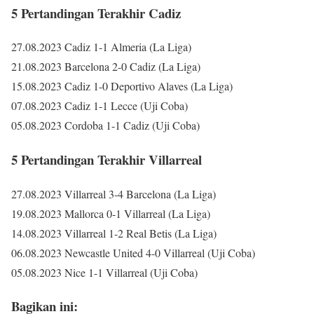
5 Pertandingan Terakhir Cadiz
27.08.2023 Cadiz 1-1 Almeria (La Liga)
21.08.2023 Barcelona 2-0 Cadiz (La Liga)
15.08.2023 Cadiz 1-0 Deportivo Alaves (La Liga)
07.08.2023 Cadiz 1-1 Lecce (Uji Coba)
05.08.2023 Cordoba 1-1 Cadiz (Uji Coba)
5 Pertandingan Terakhir Villarreal
27.08.2023 Villarreal 3-4 Barcelona (La Liga)
19.08.2023 Mallorca 0-1 Villarreal (La Liga)
14.08.2023 Villarreal 1-2 Real Betis (La Liga)
06.08.2023 Newcastle United 4-0 Villarreal (Uji Coba)
05.08.2023 Nice 1-1 Villarreal (Uji Coba)
Bagikan ini: