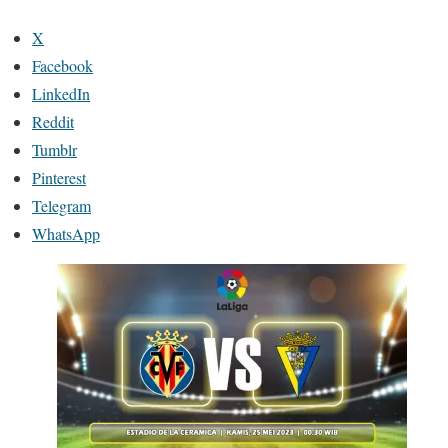
X
Facebook
LinkedIn
Reddit
Tumblr
Pinterest
Telegram
WhatsApp