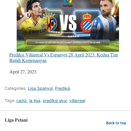
Prediksi Villarreal Vs Espanyol 28 April 2023: Kedua Tim
Butuh Kemenangan
Tanggal
April 27, 2023
Categories:
Liga Spanyol
,
Prediksi
Tags:
cadiz
,
la liga
,
prediksi skor
,
villarreal
Liga Petani
Back to top