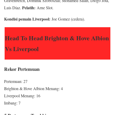
Gravenberch, Dominik Szoboszlai; Mohamed Salah, Diogo Jota,
Pelatih:
Luis Díaz.
Arne Slot.
Kondisi pemain Liverpool:
Joe Gomez (cedera).
Head To Head Brighton & Hove Albion
Vs Liverpool
Rekor Pertemuan
Pertemuan: 27
Brighton & Hove Albion Menang: 4
Liverpool Menang: 16
Imbang: 7