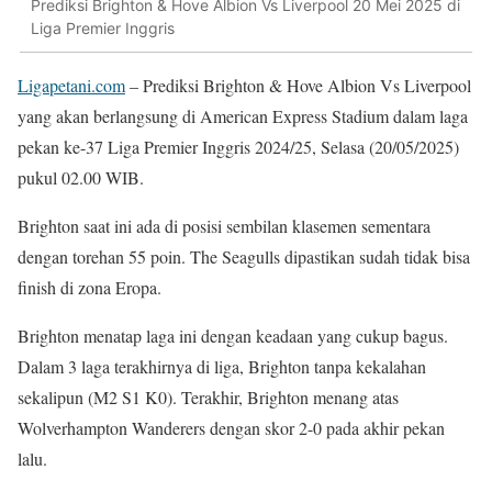
Prediksi Brighton & Hove Albion Vs Liverpool 20 Mei 2025 di
Liga Premier Inggris
Ligapetani.com
– Prediksi Brighton & Hove Albion Vs Liverpool
yang akan berlangsung di American Express Stadium dalam laga
pekan ke-37 Liga Premier Inggris 2024/25, Selasa (20/05/2025)
pukul 02.00 WIB.
Brighton saat ini ada di posisi sembilan klasemen sementara
dengan torehan 55 poin. The Seagulls dipastikan sudah tidak bisa
finish di zona Eropa.
Brighton menatap laga ini dengan keadaan yang cukup bagus.
Dalam 3 laga terakhirnya di liga, Brighton tanpa kekalahan
sekalipun (M2 S1 K0). Terakhir, Brighton menang atas
Wolverhampton Wanderers dengan skor 2-0 pada akhir pekan
lalu.