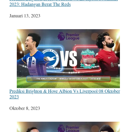
2023: Hadangan Berat The Reds
Tanggal
Januari 13, 2023
Prediksi Brighton & Hove Albion Vs Liverpool 08 Oktober
2023
Tanggal
Oktober 8, 2023