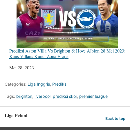
Prediksi Aston Villa Vs Brighton & Hove Albion 28 Mei 2023:
Kans Villans Kunci Zona Eropa
Tanggal
Mei 28, 2023
Categories:
Liga Inggris
,
Prediksi
Tags:
brighton
,
liverpool
,
prediksi skor
,
premier league
Liga Petani
Back to top