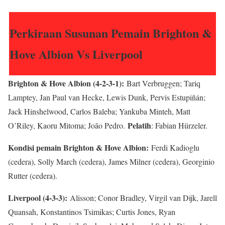
Perkiraan Susunan Pemain Brighton &
Hove Albion Vs Liverpool
Brighton & Hove Albion (4-2-3-1):
Bart Verbruggen; Tariq
Lamptey, Jan Paul van Hecke, Lewis Dunk, Pervis Estupiñán;
Jack Hinshelwood, Carlos Baleba; Yankuba Minteh, Matt
Pelatih
O’Riley, Kaoru Mitoma; João Pedro.
: Fabian Hürzeler.
Kondisi pemain Brighton & Hove Albion:
Ferdi Kadioglu
(cedera), Solly March (cedera), James Milner (cedera), Georginio
Rutter (cedera).
Liverpool (4-3-3):
Alisson; Conor Bradley, Virgil van Dijk, Jarell
Quansah, Konstantinos Tsimikas; Curtis Jones, Ryan