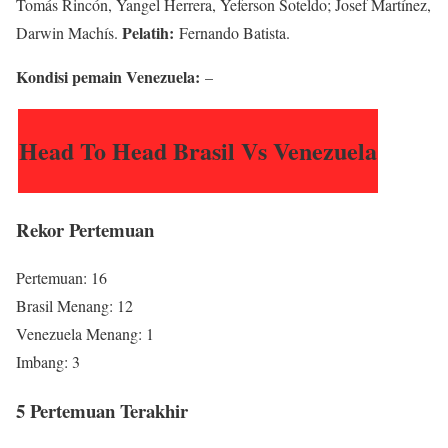
Tomás Rincón, Yangel Herrera, Yeferson Soteldo; Josef Martínez,
Pelatih:
Darwin Machís.
Fernando Batista.
Kondisi pemain Venezuela:
–
Head To Head Brasil Vs Venezuela
Rekor Pertemuan
Pertemuan: 16
Brasil Menang: 12
Venezuela Menang: 1
Imbang: 3
5 Pertemuan Terakhir