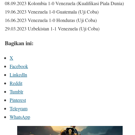
08.09.2023 Kolombia 1-0 Venezuela (Kualifikasi Piala Dunia)
19.06.2023 Venezuela 1-0 Guatemala (Uji Coba)
16.06.2023 Venezuela 1-0 Honduras (Uji Coba)
29.03.2023 Uzbekistan 1-1 Venezuela (Uji Coba)
Bagikan ini:
X
Facebook
LinkedIn
Reddit
Tumblr
Pinterest
Telegram
WhatsApp